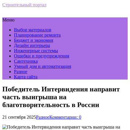
Строительный портал
Меню
Выбор материалов
Планирование ремонта
Бюджет и экономия
Дизайн интерьера
Инженерные системы
Ошибки и предупреждения
Сантехника
Умный дом и автоматизация
Разное
Карта сайта
Победитель Интервидения направит
часть выигрыша на
благотворительность в России
21 сентября 2025
Разное
Комментарии: 0