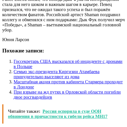
стала для него шоком и важным шагом в карьере. Певец
признался, что не ожидал такого успеха и был поражён
количеством фанатов. Российский артист Shaman поздравил
коллегу и обменялся с ним подарками: Дык Фук получил мерч
«Победы», а Shaman – вьетнамский национальный головной
убор.
Юния Ларсон
Похожие записи:
Госсекретарь США высказался об инциденте с дронами
в Польше
Семью экс-президента Киргизии Атамбаева
принудительно выселяют из дома
Масштабная акция против кабинета Стармера проходит
в Лондоне
При взрыве на жд путях в Орловской области погибли
двое росгвардейцев
Читайте также:
Россия оспорила в суде ООН
обвинения в причастности к гибели рейса МН17