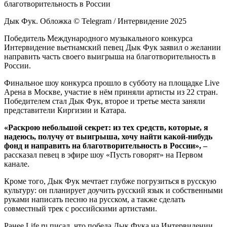
Дык Фук. Обложка © Telegram / Интервидение 2025
Победитель Международного музыкального конкурса
Интервидение вьетнамский певец Дык Фук заявил о желании
направить часть своего выигрыша на благотворительность в
России.
Финальное шоу конкурса прошло в субботу на площадке Live
Арена в Москве, участие в нём приняли артисты из 22 стран.
Победителем стал Дык Фук, второе и третье места заняли
представители Киргизии и Катара.
«Раскрою небольшой секрет: из тех средств, которые, я
надеюсь, получу от выигрыша, хочу найти какой-нибудь
фонд и направить на благотворительность в России», –
рассказал певец в эфире шоу «Пусть говорят» на Первом
канале.
Кроме того, Дык Фук мечтает глубже погрузиться в русскую
культуру: он планирует доучить русский язык и собственными
руками написать песню на русском, а также сделать
совместный трек с российскими артистами.
Ранее Life.ru писал, что победа Дык Фука на Интервидении