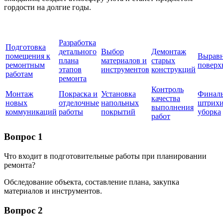
гордости на долгие годы.
Разработка
Подготовка
детального
Выбор
Демонтаж
помещения к
Вырав
плана
материалов и
старых
ремонтным
поверх
этапов
инструментов
конструкций
работам
ремонта
Контроль
Монтаж
Покраска и
Установка
Финал
качества
новых
отделочные
напольных
штрихи
выполнения
коммуникаций
работы
покрытий
уборка
работ
Вопрос 1
Что входит в подготовительные работы при планировании
ремонта?
Обследование объекта, составление плана, закупка
материалов и инструментов.
Вопрос 2