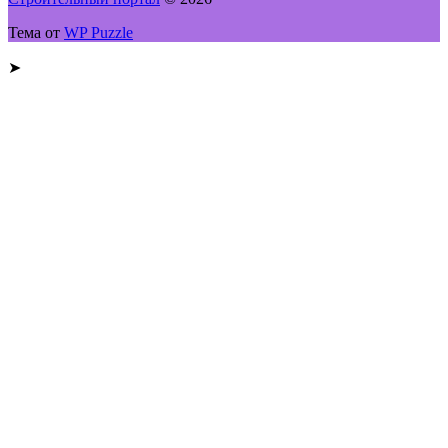
Тема от
WP Puzzle
➤