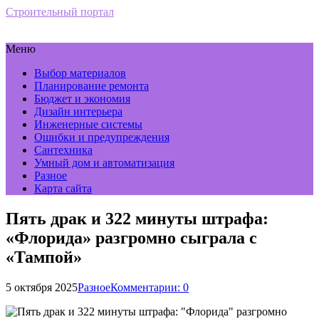
Строительный портал
Меню
Выбор материалов
Планирование ремонта
Бюджет и экономия
Дизайн интерьера
Инженерные системы
Ошибки и предупреждения
Сантехника
Умный дом и автоматизация
Разное
Карта сайта
Пять драк и 322 минуты штрафа:
«Флорида» разгромно сыграла с
«Тампой»
5 октября 2025
Разное
Комментарии: 0