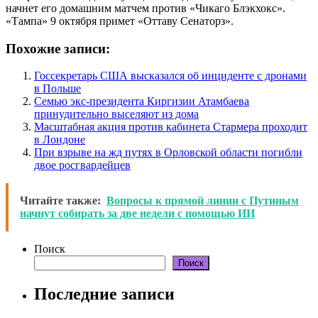
начнет его домашним матчем против «Чикаго Блэкхокс».
«Тампа» 9 октября примет «Оттаву Сенаторз».
Похожие записи:
Госсекретарь США высказался об инциденте с дронами
в Польше
Семью экс-президента Киргизии Атамбаева
принудительно выселяют из дома
Масштабная акция против кабинета Стармера проходит
в Лондоне
При взрыве на жд путях в Орловской области погибли
двое росгвардейцев
Читайте также:
Вопросы к прямой линии с Путиным
начнут собирать за две недели с помощью ИИ
Поиск
Поиск
Последние записи