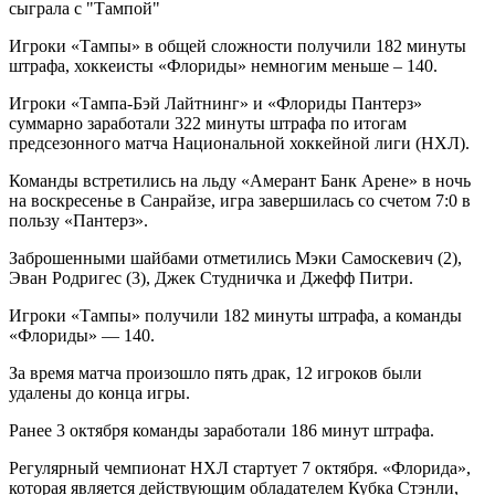
Игроки «Тампы» в общей сложности получили 182 минуты
штрафа, хоккеисты «Флориды» немногим меньше – 140.
Игроки «Тампа-Бэй Лайтнинг» и «Флориды Пантерз»
суммарно заработали 322 минуты штрафа по итогам
предсезонного матча Национальной хоккейной лиги (НХЛ).
Команды встретились на льду «Амерант Банк Арене» в ночь
на воскресенье в Санрайзе, игра завершилась со счетом 7:0 в
пользу «Пантерз».
Заброшенными шайбами отметились Мэки Самоскевич (2),
Эван Родригес (3), Джек Студничка и Джефф Питри.
Игроки «Тампы» получили 182 минуты штрафа, а команды
«Флориды» — 140.
За время матча произошло пять драк, 12 игроков были
удалены до конца игры.
Ранее 3 октября команды заработали 186 минут штрафа.
Регулярный чемпионат НХЛ стартует 7 октября. «Флорида»,
которая является действующим обладателем Кубка Стэнли,