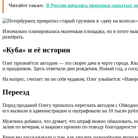
Читайте также:
В России начались проверки скрытых до
Изначально планировалась маленькая площадка, но в итоге в
разобрать.
«Куба» и её истории
Олег признаётся: автодом — это скорее дача в черте города. Кв
и праздников. Здесь отмечали дни рождения, Новый год, а сосе
На вопрос, считает ли он себя чудаком, Олег улыбается: «Навер
Переезд
Перед продажей Олегу пришлось перегнать автодом с Обводно
его вызвали в администрацию и оштрафовали на 10 тысяч рубл
Мужчина добавил, что думает, что штраф можно обжаловать, но,
залив по вечерам, и выразил иронию по поводу благодарности 
Ранее мы рассказывали о том, как увидеть разнообразие японск