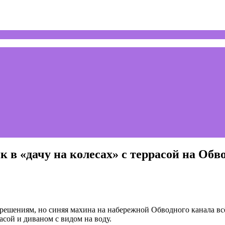
 в «дачу на колесах» с террасой на Обв
шениям, но синяя махина на набережной Обводного канала всё 
асой и диваном с видом на воду.