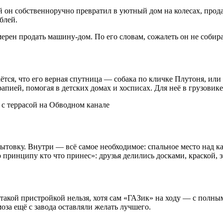
й он собственноручно превратил в уютный дом на колесах, прода
блей.
ерен продать машину-дом. По его словам, сожалеть он не собира
ся, что его верная спутница — собака по кличке Плутоня, или 
рапией, помогая в детских домах и хосписах. Для неё в грузови
бытовку. Внутри — всё самое необходимое: спальное место над к
 принципу кто что принес»: друзья делились досками, краской, 
такой пристройкой нельзя, хотя сам «ГАЗик» на ходу — с полным
моза ещё с завода оставляли желать лучшего.