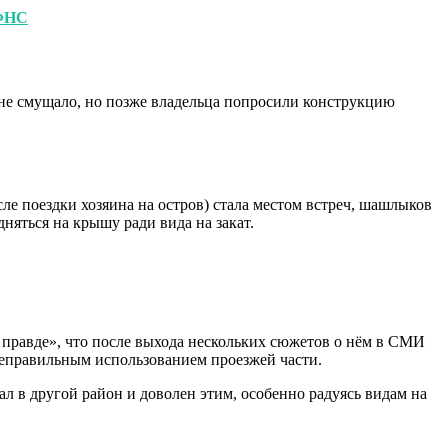
 ФНС
 не смущало, но позже владельца попросили конструкцию
осле поездки хозяина на остров) стала местом встреч, шашлыков
няться на крышу ради вида на закат.
правде», что после выхода нескольких сюжетов о нём в СМИ
 неправильным использованием проезжей части.
хал в другой район и доволен этим, особенно радуясь видам на