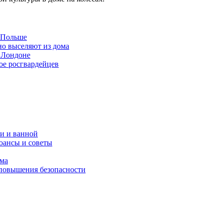
в Польше
но выселяют из дома
 Лондоне
ое росгвардейцев
и и ванной
юансы и советы
ома
 повышения безопасности