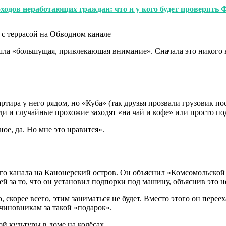
ходов неработающих граждан: что и у кого будет проверять
ышла «большущая, привлекающая внимание». Сначала это никого
артира у него рядом, но «Куба» (так друзья прозвали грузовик п
ди и случайные прохожие заходят «на чай и кофе» или просто под
ное, да. Но мне это нравится».
го канала на Канонерский остров. Он объяснил «Комсомольской 
ей за то, что он установил подпорки под машину, объяснив это
 скорее всего, этим заниматься не будет. Вместо этого он перее
чиновникам за такой «подарок».
ой культуры в доме на колёсах.