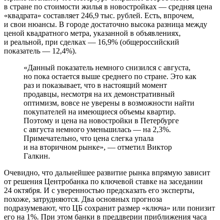
в стране по стоимости жилья в новостройках — средняя цена
«квадрата» составляет 246,9 тыс. рублей. Есть, впрочем,
и свои нюансы. В городе достаточно высока разница между
ценой квадратного метра, указанной в объявлениях,
и реальной, при сделках — 16,9% (общероссийский
показатель — 12,4%).
«Данный показатель немного снизился с августа,
но пока остается выше среднего по стране. Это как
раз и показывает, что в настоящий момент
продавцы, несмотря на их демонстративный
оптимизм, вовсе не уверены в возможности найти
покупателей на имеющиеся объемы квартир.
Поэтому и цена на новостройки в Петербурге
с августа немного уменьшилась — на 2,3%.
Примечательно, что цена слегка упала
и на вторичном рынке», — отметил Виктор
Галкин.
Очевидно, что дальнейшее развитие рынка впрямую зависит
от решения Центробанка по ключевой ставке на заседании
24 октября. И с уверенностью предсказать его эксперты,
похоже, затрудняются. Два основных прогноза
подразумевают, что ЦБ сохранит размер «ключа» или понизит
его на 1%. При этом банки в преддверии приближения часа