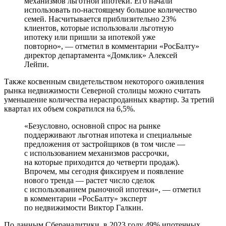
механизмов льготной ипотеки. Его начали
использовать по-настоящему большое количество
семей. Насчитывается приблизительно 23%
клиентов, которые использовали льготную
ипотеку или пришли за ипотекой уже
повторно», — отметил в комментарии «РосБалту»
директор департамента «Домклик» Алексей
Лейпи.
Также косвенным свидетельством некоторого оживления
рынка недвижимости Северной столицы можно считать
уменьшение количества нераспроданных квартир. За третий
квартал их объем сократился на 6,5%.
«Безусловно, основной спрос на рынке
поддерживают льготная ипотека и специальные
предложения от застройщиков (в том числе —
с использованием механизмов рассрочки,
на которые приходится до четверти продаж).
Впрочем, мы сегодня фиксируем и появление
нового тренда — растет число сделок
с использованием рыночной ипотеки», — отметил
в комментарии «РосБалту» эксперт
по недвижимости Виктор Галкин.
По данным Сбераналитики, в 2023 году 49% ипотечных