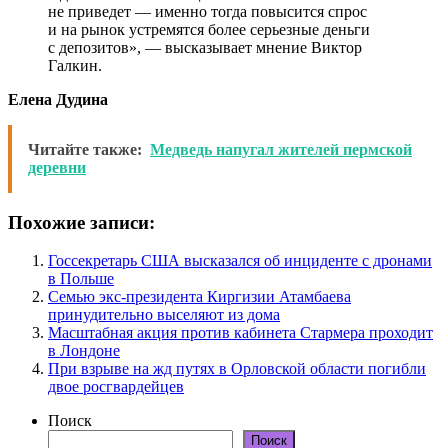
не приведет — именно тогда повысится спрос
и на рынок устремятся более серьезные деньги
с депозитов», — высказывает мнение Виктор
Галкин.
Елена Дудина
Читайте также:
Медведь напугал жителей пермской
деревни
Похожие записи:
Госсекретарь США высказался об инциденте с дронами
в Польше
Семью экс-президента Киргизии Атамбаева
принудительно выселяют из дома
Масштабная акция против кабинета Стармера проходит
в Лондоне
При взрыве на жд путях в Орловской области погибли
двое росгвардейцев
Поиск
Поиск