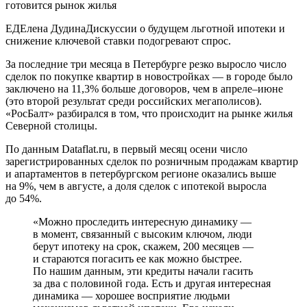
ЕДЕлена ДудинаДискуссии о будущем льготной ипотеки и
снижение ключевой ставки подогревают спрос.
За последние три месяца в Петербурге резко выросло число
сделок по покупке квартир в новостройках — в городе было
заключено на 11,3% больше договоров, чем в апреле–июне
(это второй результат среди российских мегаполисов).
«РосБалт» разбирался в том, что происходит на рынке жилья
Северной столицы.
По данным Dataflat.ru, в первый месяц осени число
зарегистрированных сделок по розничным продажам квартир
и апартаментов в петербургском регионе оказались выше
на 9%, чем в августе, а доля сделок с ипотекой выросла
до 54%.
«Можно проследить интересную динамику —
в момент, связанный с высоким ключом, люди
берут ипотеку на срок, скажем, 200 месяцев —
и стараются погасить ее как можно быстрее.
По нашим данным, эти кредиты начали гасить
за два с половиной года. Есть и другая интересная
динамика — хорошее восприятие людьми