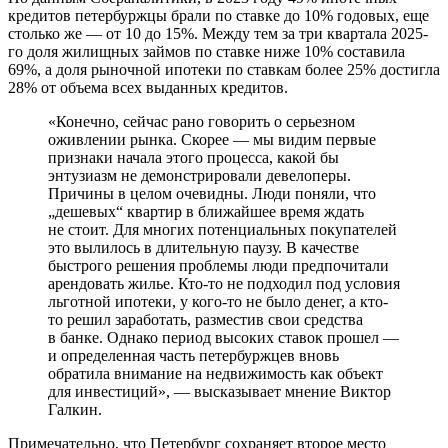
кредитов петербуржцы брали по ставке до 10% годовых, еще
столько же — от 10 до 15%. Между тем за три квартала 2025-
го доля жилищных займов по ставке ниже 10% составила
69%, а доля рыночной ипотеки по ставкам более 25% достигла
28% от объема всех выданных кредитов.
«Конечно, сейчас рано говорить о серьезном
оживлении рынка. Скорее — мы видим первые
признаки начала этого процесса, какой бы
энтузиазм не демонстрировали девелоперы.
Причины в целом очевидны. Люди поняли, что
„дешевых“ квартир в ближайшее время ждать
не стоит. Для многих потенциальных покупателей
это вылилось в длительную паузу. В качестве
быстрого решения проблемы люди предпочитали
арендовать жилье. Кто-то не подходил под условия
льготной ипотеки, у кого-то не было денег, а кто-
то решил заработать, разместив свои средства
в банке. Однако период высоких ставок прошел —
и определенная часть петербуржцев вновь
обратила внимание на недвижимость как объект
для инвестиций», — высказывает мнение Виктор
Галкин.
Примечательно, что Петербург сохраняет второе место