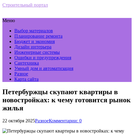
Строительный портал
Меню
Выбор материалов
Планирование ремонта
Бюджет и экономия
Дизайн интерьера
Инженерные системы
Ошибки и предупреждения
Сантехника
Умный дом и автоматизация
Разное
Карта сайта
Петербуржцы скупают квартиры в
новостройках: к чему готовится рынок
жилья
22 октября 2025
Разное
Комментарии: 0