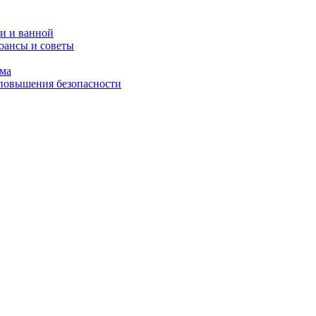
и и ванной
юансы и советы
ома
 повышения безопасности