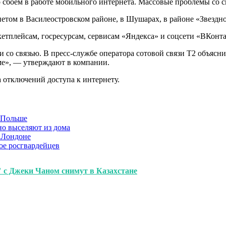
о сбоем в работе мобильного интернета. Массовые проблемы со с
ом в Василеостровском районе, в Шушарах, в районе «Звездной
кетплейсам, госресурсам, сервисам «Яндекса» и соцсети «ВКонта
и со связью. В пресс-службе оператора сотовой связи Т2 объяс
име», — утверждают в компании.
 отключений доступа к интернету.
в Польше
но выселяют из дома
 Лондоне
ое росгвардейцев
 с Джеки Чаном снимут в Казахстане