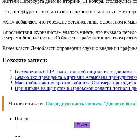
Жители Петербурга днем во вторник, 11 ноября, столкнулись с
Так, петербуржцы испытывают сложности с мобильным интернет
«КП» добавляет, что горожане остались лишь с доступом к мар
Впоследствии журналистам удалось узнать, что вызвало перебо
с мерами безопасности. «Сейчас сеть работает в штатном реж
Ранее власти Ленобласти опровергли слухи о введении графика
Похожие записи:
Госсекретарь США высказался об инциденте с дронами 
Семью экс-президента Киргизии Атамбаева принудитель
Масштабная акция против кабинета Стармера проходит в
При взрыве на жд путях в Орловской области погибли дв
Читайте также:
Очередную часть фильма "Доспехи бога"
Поиск
Поиск