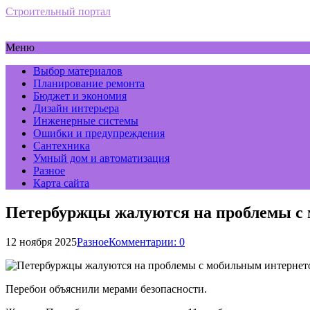
Строительный портал
Меню
Выбор материалов
Планирование ремонта
Бюджет и экономия
Дизайн интерьера
Инженерные системы
Ошибки и предупреждения
Сантехника
Умный дом и автоматизация
Разное
Карта сайта
Петербуржцы жалуются на проблемы с
12 ноября 2025
Разное
Комментарии: 0
Перебои объяснили мерами безопасности.