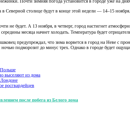
 снежинки. Почти зимняя погода установится в городе уже на дн
а в Северной столице будут в конце этой недели — 14–15 ноября
очти не будет. А 13 ноября, в четверг, город настигнет атмосф
середины месяца начнет холодать. Температура будет отрицател
шковец предупреждал, что зима ворвется в город на Неве с п
 а ночью подморозит до минус трех. Однако в городе будет ощуща
в Польше
но выселяют из дома
 Лондоне
ое росгвардейцев
влением после побега из Белого дома