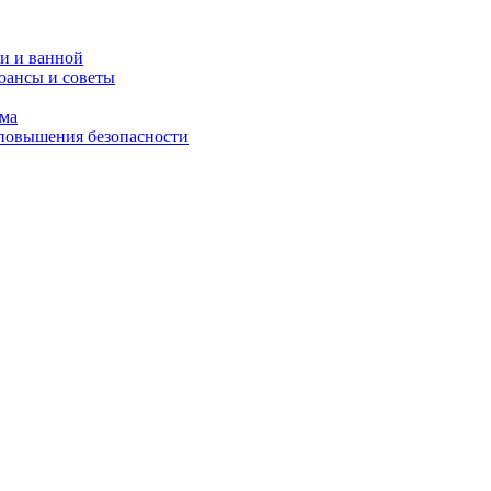
и и ванной
юансы и советы
ома
 повышения безопасности