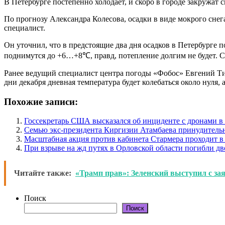
В Петербурге постепенно холодает, и скоро в городе закружат
По прогнозу Александра Колесова, осадки в виде мокрого снег
специалист.
Он уточнил, что в предстоящие два дня осадков в Петербурге п
поднимутся до +6…+8℃, правд, потепление долгим не будет. С 
Ранее ведущий специалист центра погоды «Фобос» Евгений Ти
дни декабря дневная температура будет колебаться около нуля,
Похожие записи:
Госсекретарь США высказался об инциденте с дронами 
Семью экс-президента Киргизии Атамбаева принудитель
Масштабная акция против кабинета Стармера проходит в
При взрыве на жд путях в Орловской области погибли дв
Читайте также:
«Трамп прав»: Зеленский выступил с зая
Поиск
Поиск