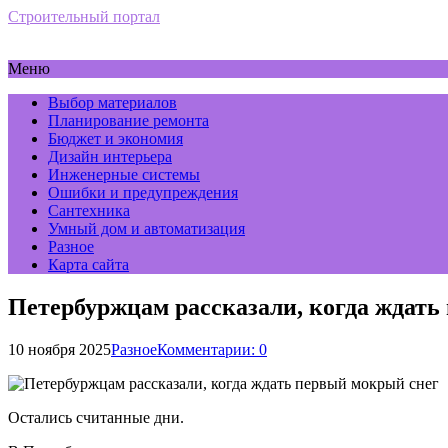
Строительный портал
Меню
Выбор материалов
Планирование ремонта
Бюджет и экономия
Дизайн интерьера
Инженерные системы
Ошибки и предупреждения
Сантехника
Умный дом и автоматизация
Разное
Карта сайта
Петербуржцам рассказали, когда ждать
10 ноября 2025
Разное
Комментарии: 0
Остались считанные дни.