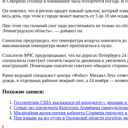
В Северной столице в ближайшие часы испортится погода. В г
Он пояснил, что в регион придет южный циклон, который измен
весь день, при этом в городе может выпасть от 5 до 10 мм осад
При этом «на сильный снег надо рассчитывать не только по об
Ленинградскую область», — добавил он.
Синоптик предупредил, что температура воздуха понизится до
максимальная температура может приблизиться к нулю.
Спасатели МЧС предупреджают, что на дорогах Петербурга 24 но
специалисы советуют снизить скорость движения и увеличить 
конструкций. Пешеходам спасатели советуют обходить сторон
Ранее ведущий специалист центра «Фобос» Михаил Леус отмечал
дождь, в отдельных районах мокрый снег, а 24 ноября — возмо
Похожие записи:
Госсекретарь США высказался об инциденте с дронами 
Семью экс-президента Киргизии Атамбаева принудитель
Масштабная акция против кабинета Стармера проходит в
При взрыве на жд путях в Орловской области погибли дв