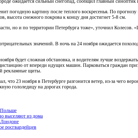
ороде ожидается сильный снегопад, сообщил главный синоптик 
ит погодную картину после теплого воскресенья. По прогнозу с
ков, высота снежного покрова к концу дня достигнет 5-8 см.
ласти, но и по территории Петербурга тоже», уточнил Колесов. 
 отрицательных значений. В ночь на 24 ноября ожидается похол
ября будет сложная обстановка, и водителям лучше воздержаться 
дистанцию от впереди идущих машин. Парковаться граждан приз
ой рекламные щиты.
, что 23 ноября в Петербурге разгонится ветер, из-за чего ве
жную гололедицу на дорогах города.
в Польше
но выселяют из дома
 Лондоне
ое росгвардейцев