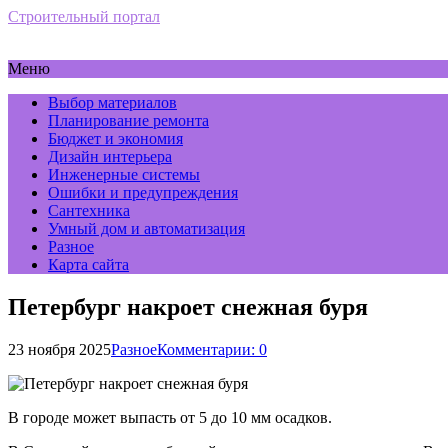
Строительный портал
Меню
Выбор материалов
Планирование ремонта
Бюджет и экономия
Дизайн интерьера
Инженерные системы
Ошибки и предупреждения
Сантехника
Умный дом и автоматизация
Разное
Карта сайта
Петербург накроет снежная буря
23 ноября 2025
Разное
Комментарии: 0
В городе может выпасть от 5 до 10 мм осадков.