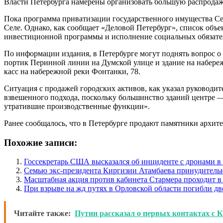
Власти Петербурга намерены организовать большую распродажу
Пока программа приватизации государственного имущества Се
Селе. Однако, как сообщает «Деловой Петербург», список объ
инвестиционной программы и исполнение социальных обязате
По информации издания, в Петербурге могут поднять вопрос о
портик Перинной линии на Думской улице и здание на набережн
касс на набережной реки Фонтанки, 78.
Ситуация с продажей городских активов, как указал руководи
взвешенного подхода, поскольку большинство зданий центре 
утратившие производственные функции».
Ранее сообщалось, что в Петербурге продают памятники архите
Похожие записи:
Госсекретарь США высказался об инциденте с дронами 
Семью экс-президента Киргизии Атамбаева принудитель
Масштабная акция против кабинета Стармера проходит в
При взрыве на жд путях в Орловской области погибли дв
Читайте также:
Путин рассказал о первых контактах с 