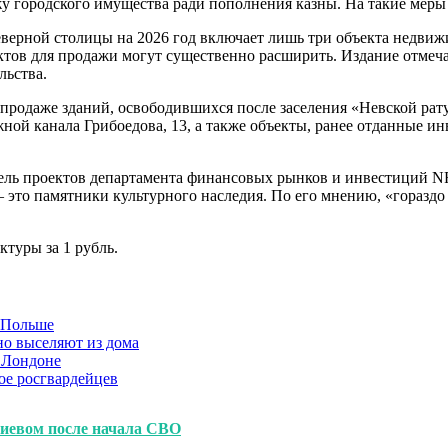
 городского имущества ради пополнения казны. На такие меры 
верной столицы на 2026 год включает лишь три объекта недвиж
ектов для продажи могут существенно расширить. Издание отмеч
льства.
 продаже зданий, освободившихся после заселения «Невской ра
ой канала Грибоедова, 13, а также объекты, ранее отданные ин
тель проектов департамента финансовых рынков и инвестиций NF
— это памятники культурного наследия. По его мнению, «гораз
ктуры за 1 рубль.
в Польше
но выселяют из дома
 Лондоне
ое росгвардейцев
Киевом после начала СВО