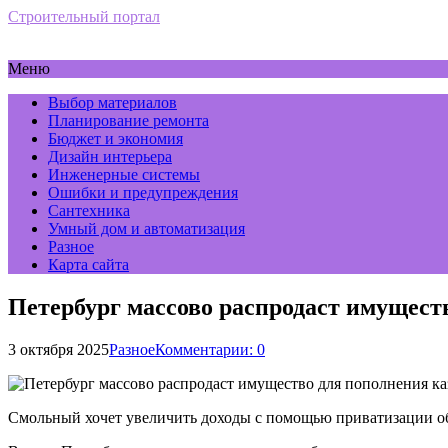
Строительный портал
Меню
Выбор материалов
Планирование ремонта
Бюджет и экономия
Дизайн интерьера
Инженерные системы
Ошибки и предупреждения
Сантехника
Умный дом и автоматизация
Разное
Карта сайта
Петербург массово распродаст имущест
3 октября 2025
Разное
Комментарии: 0
Смольный хочет увеличить доходы с помощью приватизации о