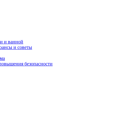
и и ванной
юансы и советы
ома
 повышения безопасности