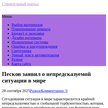
Строительный портал
Меню
Выбор материалов
Планирование ремонта
Бюджет и экономия
Дизайн интерьера
Инженерные системы
Ошибки и предупреждения
Сантехника
Умный дом и автоматизация
Разное
Карта сайта
Песков заявил о непредсказуемой
ситуации в мире
28 сентября 2025
Разное
Комментарии: 0
Сегодняшняя ситуация в мире характеризуется крайней
непредсказуемостью и глобальной турбулентностью, которая,
вероятно, является неизбежным этапом для формирования