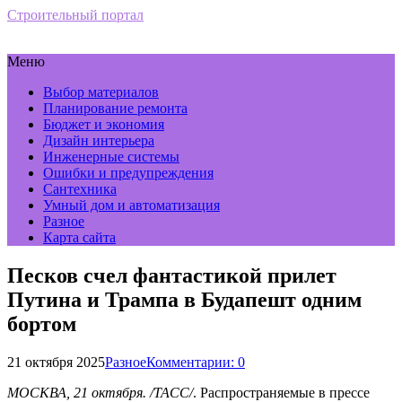
Строительный портал
Меню
Выбор материалов
Планирование ремонта
Бюджет и экономия
Дизайн интерьера
Инженерные системы
Ошибки и предупреждения
Сантехника
Умный дом и автоматизация
Разное
Карта сайта
Песков счел фантастикой прилет
Путина и Трампа в Будапешт одним
бортом
21 октября 2025
Разное
Комментарии: 0
МОСКВА, 21 октября. /ТАСС/
. Распространяемые в прессе