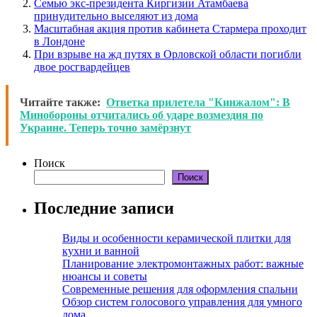
Семью экс-президента Киргизии Атамбаева
принудительно выселяют из дома
Масштабная акция против кабинета Стармера проходит
в Лондоне
При взрыве на жд путях в Орловской области погибли
двое росгвардейцев
Читайте также:
Ответка прилетела "Кинжалом": В
Минобороны отчитались об ударе возмездия по
Украине. Теперь точно замёрзнут
Поиск
Поиск
Последние записи
Виды и особенности керамической плитки для
кухни и ванной
Планирование электромонтажных работ: важные
нюансы и советы
Современные решения для оформления спальни
Обзор систем голосового управления для умного
дома