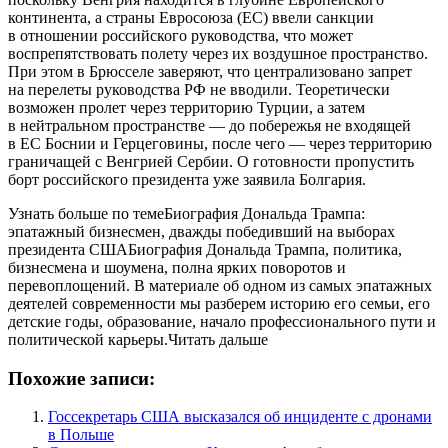
континента, а страны Евросоюза (ЕС) ввели санкции
в отношении российского руководства, что может
воспрепятствовать полету через их воздушное пространство.
При этом в Брюсселе заверяют, что централизовано запрет
на перелеты руководства РФ не вводили. Теоретически
возможен пролет через территорию Турции, а затем
в нейтральном пространстве — до побережья не входящей
в ЕС Боснии и Герцеговины, после чего — через территорию
граничащей с Венгрией Сербии. О готовности пропустить
борт российского президента уже заявила Болгария.
Узнать больше по темеБиография Дональда Трампа:
эпатажный бизнесмен, дважды победивший на выборах
президента СШАБиография Дональда Трампа, политика,
бизнесмена и шоумена, полна ярких поворотов и
перевоплощений. В материале об одном из самых эпатажных
деятелей современности мы разберем историю его семьи, его
детские годы, образование, начало профессионального пути и
политической карьеры.Читать дальше
Похожие записи:
Госсекретарь США высказался об инциденте с дронами
в Польше