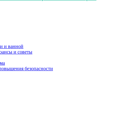
и и ванной
юансы и советы
ома
 повышения безопасности