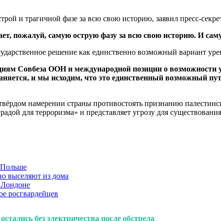
трой и трагичной фазе за всю свою историю, заявил пресс-секр
ает, пожалуй, самую острую фазу за всю свою историю. И сам
осударственное решение как единственно возможный вариант уре
м Совбеза ООН и международной позиции о возможности ур
раняется, и мы исходим, что это единственный возможный пут
 твёрдом намерении страны противостоять признанию палестинс
градой для терроризма» и представляет угрозу для существовани
в Польше
но выселяют из дома
 Лондоне
ое росгвардейцев
остались без электричества после обстрела