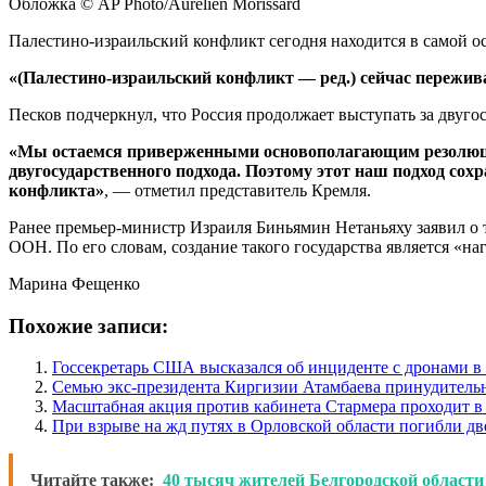
Обложка © AP Photo/Aurelien Morissard
Палестино-израильский конфликт сегодня находится в самой ос
«(Палестино-израильский конфликт — ред.) сейчас пережив
Песков подчеркнул, что Россия продолжает выступать за двуг
«Мы остаемся приверженными основополагающим резолюция
двугосударственного подхода. Поэтому этот наш подход сох
конфликта»
, — отметил представитель Кремля.
Ранее премьер-министр Израиля Биньямин Нетаньяху заявил о
ООН. По его словам, создание такого государства является «на
Марина Фещенко
Похожие записи:
Госсекретарь США высказался об инциденте с дронами 
Семью экс-президента Киргизии Атамбаева принудитель
Масштабная акция против кабинета Стармера проходит в
При взрыве на жд путях в Орловской области погибли дв
Читайте также:
40 тысяч жителей Белгородской области 