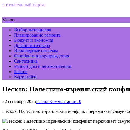
Строительный портал
Меню
Выбор материалов
Планирование ремонта
Бюджет и экономия
Дизайн интерьера
Инженерные системы
Ошибки и предупреждения
Сантехника
Умный дом и автоматизация
Разное
Карта сайта
Песков: Палестино-израильский конфл
22 сентября 2025
Разное
Комментарии: 0
Песков: Палестино-израильский конфликт переживает самую о