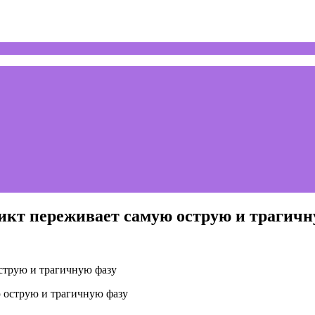
икт переживает самую острую и трагичн
струю и трагичную фазу