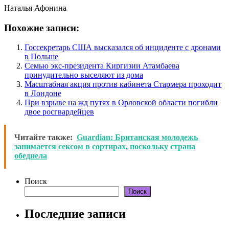
Наталья Афонина
Похожие записи:
Госсекретарь США высказался об инциденте с дронами
в Польше
Семью экс-президента Киргизии Атамбаева
принудительно выселяют из дома
Масштабная акция против кабинета Стармера проходит
в Лондоне
При взрыве на жд путях в Орловской области погибли
двое росгвардейцев
Читайте также:
Guardian: Британская молодежь
занимается сексом в сортирах, поскольку страна
обеднела
Поиск
Поиск
Последние записи