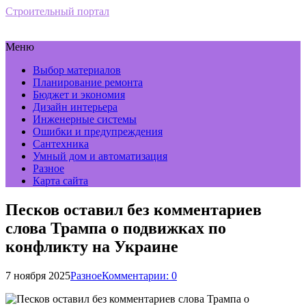
Строительный портал
Меню
Выбор материалов
Планирование ремонта
Бюджет и экономия
Дизайн интерьера
Инженерные системы
Ошибки и предупреждения
Сантехника
Умный дом и автоматизация
Разное
Карта сайта
Песков оставил без комментариев
слова Трампа о подвижках по
конфликту на Украине
7 ноября 2025
Разное
Комментарии: 0