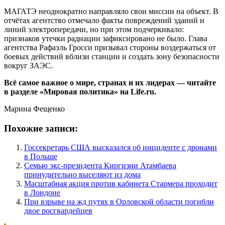
МАГАТЭ неоднократно направляло свои миссии на объект. В
отчётах агентство отмечало факты повреждений зданий и
линий электропередачи, но при этом подчеркивало:
признаков утечки радиации зафиксировано не было. Глава
агентства Рафаэль Гросси призывал стороны воздержаться от
боевых действий вблизи станции и создать зону безопасности
вокруг ЗАЭС.
Всё самое важное о мире, странах и их лидерах — читайте
в разделе «Мировая политика» на Life.ru.
Марина Фещенко
Похожие записи:
Госсекретарь США высказался об инциденте с дронами
в Польше
Семью экс-президента Киргизии Атамбаева
принудительно выселяют из дома
Масштабная акция против кабинета Стармера проходит
в Лондоне
При взрыве на жд путях в Орловской области погибли
двое росгвардейцев