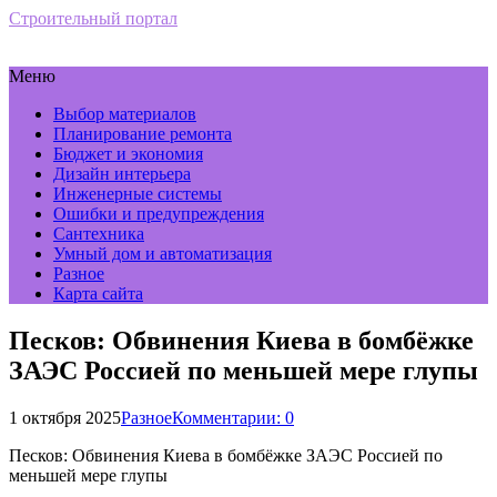
Строительный портал
Меню
Выбор материалов
Планирование ремонта
Бюджет и экономия
Дизайн интерьера
Инженерные системы
Ошибки и предупреждения
Сантехника
Умный дом и автоматизация
Разное
Карта сайта
Песков: Обвинения Киева в бомбёжке
ЗАЭС Россией по меньшей мере глупы
1 октября 2025
Разное
Комментарии: 0
Песков: Обвинения Киева в бомбёжке ЗАЭС Россией по
меньшей мере глупы