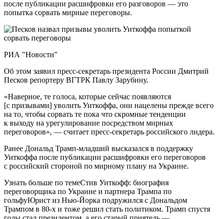
после публикации расшифровки его разговоров — это
попытка сорвать мирные переговоры.
РИА "Новости"
Об этом заявил пресс-секретарь президента России Дмитрий
Песков репортеру ВГТРК Павлу Зарубину.
«Наверное, те голоса, которые сейчас появляются
[с призывами] уволить Уиткоффа, они нацелены прежде всего
на то, чтобы сорвать те пока что скромные тенденции
к выходу на урегулирование посредством мирных
переговоров», — считает пресс-секретарь российского лидера.
Ранее Дональд Трамп-младший высказался в поддержку
Уиткоффа после публикации расшифровки его переговоров
с российский стороной по мирному плану на Украине.
Узнать больше по темеСтив Уиткофф: биография
переговорщика по Украине и партнера Трампа по
гольфуЮрист из Нью-Йорка подружился с Дональдом
Трампом в 80-х и тоже решил стать политиком. Трамп спустя
годы стал президентом, а его старый приятель —