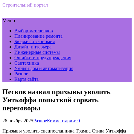
Строительный портал
Меню
Выбор материалов
Планирование ремонта
Бюджет и экономия
Дизайн интерьера
Инженерные системы
Ошибки и предупреждения
Сантехника
Умный дом и автоматизация
Разное
Карта сайта
Песков назвал призывы уволить
Уиткоффа попыткой сорвать
переговоры
26 ноября 2025
Разное
Комментарии: 0
Призывы уволить спецпосланника Трампа Стива Уиткоффа