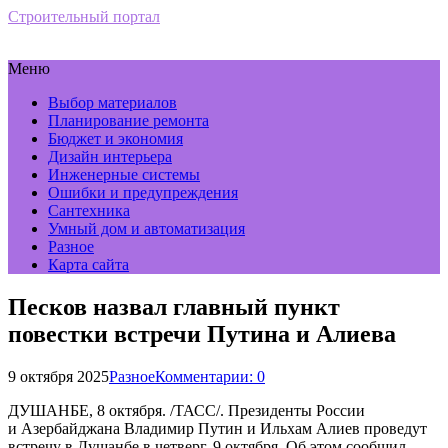
Строительный портал
Меню
Выбор материалов
Планирование ремонта
Бюджет и экономия
Дизайн интерьера
Инженерные системы
Ошибки и предупреждения
Сантехника
Умный дом и автоматизация
Разное
Карта сайта
Песков назвал главный пункт
повестки встречи Путина и Алиева
9 октября 2025
Разное
Комментарии: 0
ДУШАНБЕ, 8 октября. /ТАСС/. Президенты России
и Азербайджана Владимир Путин и Ильхам Алиев проведут
встречу в Душанбе в четверг, 9 октября. Об этом сообщил