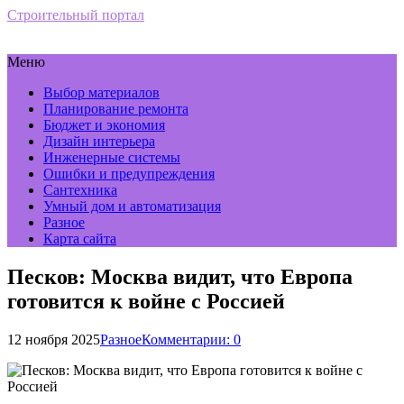
Строительный портал
Меню
Выбор материалов
Планирование ремонта
Бюджет и экономия
Дизайн интерьера
Инженерные системы
Ошибки и предупреждения
Сантехника
Умный дом и автоматизация
Разное
Карта сайта
Песков: Москва видит, что Европа
готовится к войне с Россией
12 ноября 2025
Разное
Комментарии: 0