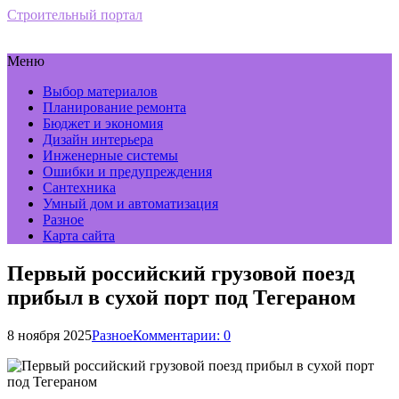
Строительный портал
Меню
Выбор материалов
Планирование ремонта
Бюджет и экономия
Дизайн интерьера
Инженерные системы
Ошибки и предупреждения
Сантехника
Умный дом и автоматизация
Разное
Карта сайта
Первый российский грузовой поезд
прибыл в сухой порт под Тегераном
8 ноября 2025
Разное
Комментарии: 0