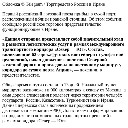
Обложка © Telegram / Торгпредство России в Иране
Первый российский грузовой поезд прибыл в сухой порт,
расположенный вблизи иранской столицы. Об этом событии
сообщило российское торговое представительство,
функционирующее в Иране.
«Данная отправка представляет собой значительный этап
в развитии логистических услуг в рамках международного
транспортного коридора «Север — Юг». Состав,
включающий 62 сорокафутовых контейнера с сульфатной
целлюлозой, начал движение с полигона Северной
железной дороги и проследовал по восточному маршруту
коридора до сухого порта Априн»,
— пояснили в
представительстве.
Общее время в пути составило 13 дней. Начальный пункт
маршрута расположен в 900 километрах к северу от Москвы, а
сама дорога следования пролегает через территории четырёх
государств: России, Казахстана, Туркменистана и Ирана.
Данная перевозка стала логическим продолжением
деятельности компании «РЖД Логистика» по формированию
и продвижению комплексных транспортных решений в
рамках коридора «Север — Юг».