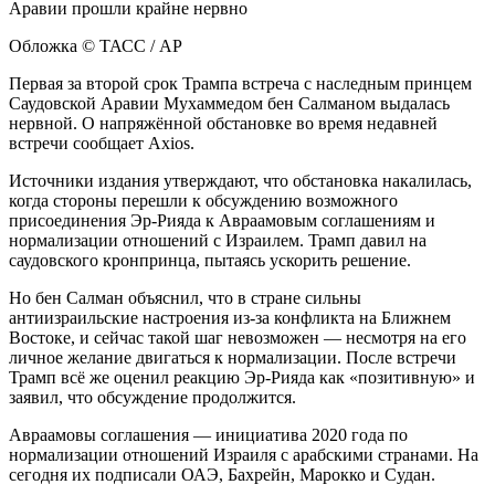
Обложка © ТАСС / AP
Первая за второй срок Трампа встреча с наследным принцем
Саудовской Аравии Мухаммедом бен Салманом выдалась
нервной. О напряжённой обстановке во время недавней
встречи сообщает Axios.
Источники издания утверждают, что обстановка накалилась,
когда стороны перешли к обсуждению возможного
присоединения Эр-Рияда к Авраамовым соглашениям и
нормализации отношений с Израилем. Трамп давил на
саудовского кронпринца, пытаясь ускорить решение.
Но бен Салман объяснил, что в стране сильны
антиизраильские настроения из-за конфликта на Ближнем
Востоке, и сейчас такой шаг невозможен — несмотря на его
личное желание двигаться к нормализации. После встречи
Трамп всё же оценил реакцию Эр-Рияда как «позитивную» и
заявил, что обсуждение продолжится.
Авраамовы соглашения — инициатива 2020 года по
нормализации отношений Израиля с арабскими странами. На
сегодня их подписали ОАЭ, Бахрейн, Марокко и Судан.