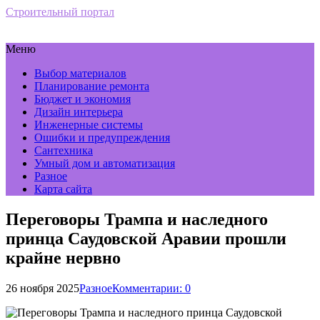
Строительный портал
Меню
Выбор материалов
Планирование ремонта
Бюджет и экономия
Дизайн интерьера
Инженерные системы
Ошибки и предупреждения
Сантехника
Умный дом и автоматизация
Разное
Карта сайта
Переговоры Трампа и наследного
принца Саудовской Аравии прошли
крайне нервно
26 ноября 2025
Разное
Комментарии: 0