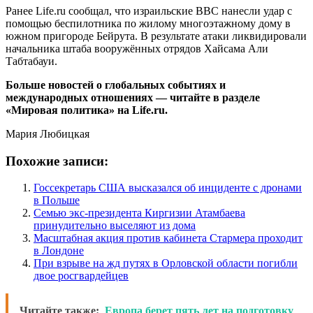
Ранее Life.ru сообщал, что израильские ВВС нанесли удар с
помощью беспилотника по жилому многоэтажному дому в
южном пригороде Бейрута. В результате атаки ликвидировали
начальника штаба вооружённых отрядов Хайсама Али
Табтабауи.
Больше новостей о глобальных событиях и
международных отношениях — читайте в разделе
«Мировая политика» на Life.ru.
Мария Любицкая
Похожие записи:
Госсекретарь США высказался об инциденте с дронами
в Польше
Семью экс-президента Киргизии Атамбаева
принудительно выселяют из дома
Масштабная акция против кабинета Стармера проходит
в Лондоне
При взрыве на жд путях в Орловской области погибли
двое росгвардейцев
Читайте также:
Европа берет пять лет на подготовку