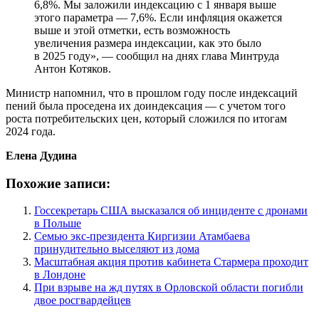
6,8%. Мы заложили индексацию с 1 января выше
этого параметра — 7,6%. Если инфляция окажется
выше и этой отметки, есть возможность
увеличения размера индексации, как это было
в 2025 году», — сообщил на днях глава Минтруда
Антон Котяков.
Министр напомнил, что в прошлом году после индексаций
пений была проседена их доиндексация — с учетом того
роста потребительских цен, который сложился по итогам
2024 года.
Елена Дудина
Похожие записи:
Госсекретарь США высказался об инциденте с дронами
в Польше
Семью экс-президента Киргизии Атамбаева
принудительно выселяют из дома
Масштабная акция против кабинета Стармера проходит
в Лондоне
При взрыве на жд путях в Орловской области погибли
двое росгвардейцев