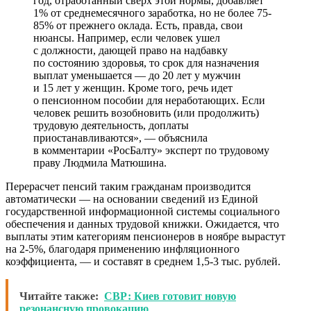
год, отработанный сверх этой нормы, добавляет
1% от среднемесячного заработка, но не более 75-
85% от прежнего оклада. Есть, правда, свои
нюансы. Например, если человек ушел
с должности, дающей право на надбавку
по состоянию здоровья, то срок для назначения
выплат уменьшается — до 20 лет у мужчин
и 15 лет у женщин. Кроме того, речь идет
о пенсионном пособии для неработающих. Если
человек решить возобновить (или продолжить)
трудовую деятельность, доплаты
приостанавливаются», — объяснила
в комментарии «РосБалту» эксперт по трудовому
праву Людмила Матюшина.
Перерасчет пенсий таким гражданам производится
автоматически — на основании сведений из Единой
государственной информационной системы социального
обеспечения и данных трудовой книжки. Ожидается, что
выплаты этим категориям пенсионеров в ноябре вырастут
на 2-5%, благодаря применению инфляционного
коэффициента, — и составят в среднем 1,5-3 тыс. рублей.
Читайте также:
СВР: Киев готовит новую
резонансную провокацию