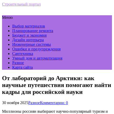
Строительный портал
Меню
Выбор материалов
Планирование ремонта
Бюджет и экономия
Дизайн интерьера
Инженерные системы
Ошибки и предупреждения
Сантехника
Умный дом и автоматизация
Разное
Карта сайта
От лабораторий до Арктики: как
научные путешествия помогают найти
кадры для российской науки
30 ноября 2025
Разное
Комментарии: 0
Миллионы россиян выбирают научно-популярный туризм и