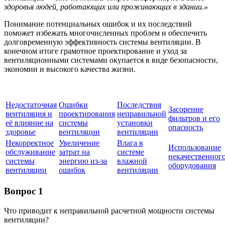
здоровья людей, работающих или проживающих в здании.»
Понимание потенциальных ошибок и их последствий
поможет избежать многочисленных проблем и обеспечить
долговременную эффективность системы вентиляции. В
конечном итоге грамотное проектирование и уход за
вентиляционными системами окупается в виде безопасности,
экономии и высокого качества жизни.
Недостаточная
Ошибки
Последствия
Засорение
вентиляция и
проектирования
неправильной
фильтров и его
её влияние на
системы
установки
опасность
здоровье
вентиляции
вентиляции
Некорректное
Увеличение
Влага в
Использование
обслуживание
затрат на
системе
некачественног
системы
энергию из-за
влажной
оборудования
вентиляции
ошибок
вентиляции
Вопрос 1
Что приводит к неправильной расчетной мощности системы
вентиляции?