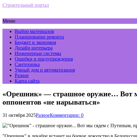
Строительный портал
Меню
Выбор материалов
Планирование ремонта
Бюджет и экономия
Дизайн интерьера
Инженерные системы
Ошибки и предупреждения
Сантехника
Умный дом и автоматизация
Разное
Карта сайта
«Орешник» — страшное оружие… Вот м
оппонентов «не нарываться»
31 октября 2025
Разное
Комментарии: 0
"Орешник" в декабре встанет на боевое дежурство в Белорусс