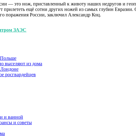
сии — это нож, приставленный к животу наших недругов и геоп
могут прилететь ещё сотни других ножей из самых глубин Евразии.
кого поражения России, заключил Александр Коц.
ентром ЗАЭС
в Польше
но выселяют из дома
 Лондоне
ое росгвардейцев
и и ванной
юансы и советы
ома