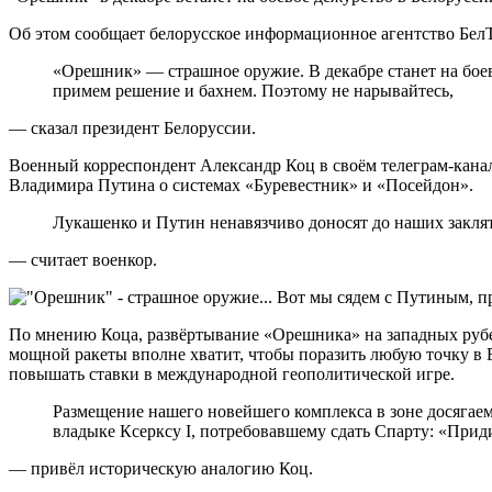
Об этом сообщает белорусское информационное агентство Бел
«Орешник» — страшное оружие. В декабре станет на боев
примем решение и бахнем. Поэтому не нарывайтесь,
— сказал президент Белоруссии.
Военный корреспондент Александр Коц в своём телеграм-канал
Владимира Путина о системах «Буревестник» и «Посейдон».
Лукашенко и Путин ненавязчиво доносят до наших заклят
— считает военкор.
По мнению Коца, развёртывание «Орешника» на западных рубеж
мощной ракеты вполне хватит, чтобы поразить любую точку в Ев
повышать ставки в международной геополитической игре.
Размещение нашего новейшего комплекса в зоне досягаем
владыке Ксерксу I, потребовавшему сдать Спарту: «Прид
— привёл историческую аналогию Коц.