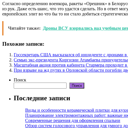
Согласно определению военкора, ракеты «Орешник» в Белорус
из рук. Даже есть шанс, что это удастся сделать. Но в ответ 
европейских элит во что бы то ни стало добиться стратегичес
Читайте также:
Дроны ВСУ взорвались над учебным ц
Похожие записи:
Госсекретарь США высказался об инциденте с дронами 
Семью экс-президента Киргизии Атамбаева принудитель
Масштабная акция против кабинета Стармера проходит в
При взрыве на жд путях в Орловской области погибли дв
Поиск
Поиск
Последние записи
Виды и особенности керамической плитки для кухн
Планирование электромонтажных работ: важные н
Современные решения для оформления спальни
Обзор систем голосового управления для умного д