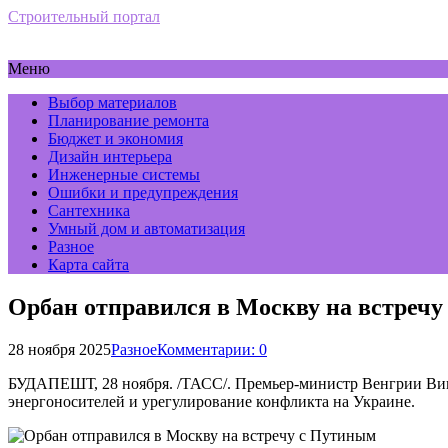
Строительный портал
Меню
Выбор материалов
Планирование ремонта
Бюджет и экономия
Дизайн интерьера
Инженерные системы
Ошибки и предупреждения
Сантехника
Умный дом и автоматизация
Разное
Карта сайта
Орбан отправился в Москву на встреч
28 ноября 2025
Разное
Комментарии: 0
БУДАПЕШТ, 28 ноября. /ТАСС/. Премьер-министр Венгрии Вик
энергоносителей и урегулирование конфликта на Украине.