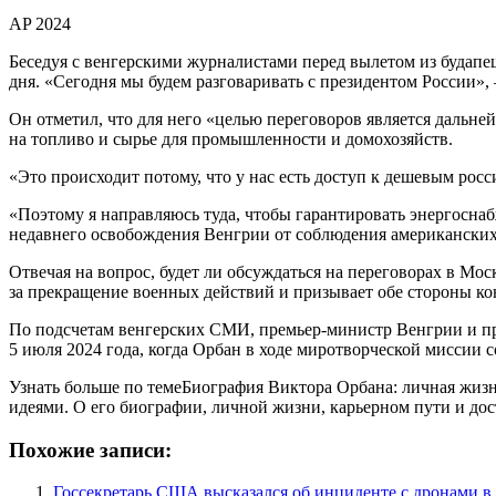
AP 2024
Беседуя с венгерскими журналистами перед вылетом из будапе
дня. «Сегодня мы будем разговаривать с президентом России», 
Он отметил, что для него «целью переговоров является дальн
на топливо и сырье для промышленности и домохозяйств.
«Это происходит потому, что у нас есть доступ к дешевым рос
«Поэтому я направляюсь туда, чтобы гарантировать энергосна
недавнего освобождения Венгрии от соблюдения американских
Отвечая на вопрос, будет ли обсуждаться на переговорах в Мос
за прекращение военных действий и призывает обе стороны к
По подсчетам венгерских СМИ, премьер-министр Венгрии и през
5 июля 2024 года, когда Орбан в ходе миротворческой миссии 
Узнать больше по темеБиография Виктора Орбана: личная жиз
идеями. О его биографии, личной жизни, карьерном пути и до
Похожие записи:
Госсекретарь США высказался об инциденте с дронами 