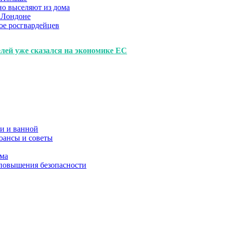
но выселяют из дома
 Лондоне
ое росгвардейцев
елей уже сказался на экономике ЕС
и и ванной
юансы и советы
ома
 повышения безопасности