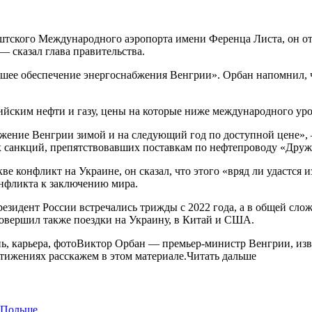
штского Международного аэропорта имени Ференца Листа, он от
— сказал глава правительства.
ейшее обеспечение энергоснабжения Венгрии». Орбан напомнил, 
сийским нефти и газу, цены на которые ниже международного ур
бжение Венгрии зимой и на следующий год по доступной цене»,
 санкций, препятствовавших поставкам по нефтепроводу «Дружб
кве конфликт на Украине, он сказал, что этого «вряд ли удастся
онфликта к заключению мира.
идент России встречались трижды с 2022 года, а в общей сложн
совершил также поездки на Украину, в Китай и США.
нь, карьера, фотоВиктор Орбан — премьер-министр Венгрии, из
стижениях расскажем в этом материале.Читать дальше
в Польше