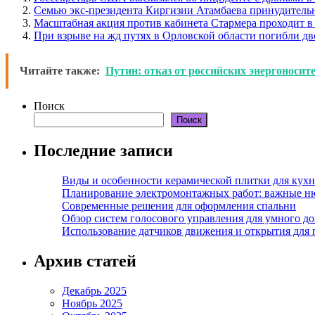
Семью экс-президента Киргизии Атамбаева принудитель
Масштабная акция против кабинета Стармера проходит в
При взрыве на жд путях в Орловской области погибли дв
Читайте также:
Путин: отказ от российских энергоносит
Поиск
Поиск
Последние записи
Виды и особенности керамической плитки для кухн
Планирование электромонтажных работ: важные н
Современные решения для оформления спальни
Обзор систем голосового управления для умного д
Использование датчиков движения и открытия для
Архив статей
Декабрь 2025
Ноябрь 2025