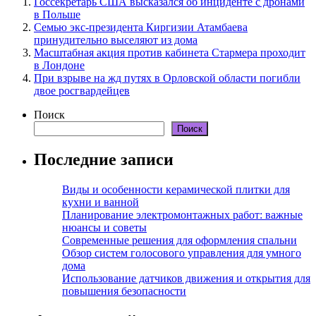
Госсекретарь США высказался об инциденте с дронами
в Польше
Семью экс-президента Киргизии Атамбаева
принудительно выселяют из дома
Масштабная акция против кабинета Стармера проходит
в Лондоне
При взрыве на жд путях в Орловской области погибли
двое росгвардейцев
Поиск
Поиск
Последние записи
Виды и особенности керамической плитки для
кухни и ванной
Планирование электромонтажных работ: важные
нюансы и советы
Современные решения для оформления спальни
Обзор систем голосового управления для умного
дома
Использование датчиков движения и открытия для
повышения безопасности