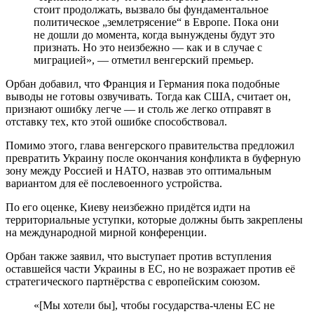
стоит продолжать, вызвало бы фундаментальное
политическое „землетрясение“ в Европе. Пока они
не дошли до момента, когда вынуждены будут это
признать. Но это неизбежно — как и в случае с
миграцией», — отметил венгерский премьер.
Орбан добавил, что Франция и Германия пока подобные
выводы не готовы озвучивать. Тогда как США, считает он,
признают ошибку легче — и столь же легко отправят в
отставку тех, кто этой ошибке способствовал.
Помимо этого, глава венгерского правительства предложил
превратить Украину после окончания конфликта в буферную
зону между Россией и НАТО, назвав это оптимальным
вариантом для её послевоенного устройства.
По его оценке, Киеву неизбежно придётся идти на
территориальные уступки, которые должны быть закреплены
на международной мирной конференции.
Орбан также заявил, что выступает против вступления
оставшейся части Украины в ЕС, но не возражает против её
стратегического партнёрства с европейским союзом.
«[Мы хотели бы], чтобы государства-члены ЕС не