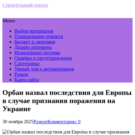
Строительный портал
Меню
Выбор материалов
Планирование ремонта
Бюджет и экономия
Дизайн интерьера
Инженерные системы
Ошибки и предупреждения
Сантехника
Умный дом и автоматизация
Разное
Карта сайта
Орбан назвал последствия для Европы
в случае признания поражения на
Украине
30 ноября 2025
Разное
Комментарии: 0