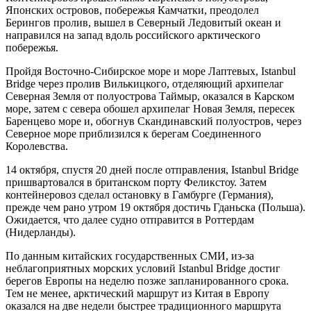
Японских островов, побережья Камчатки, преодолел
Берингов пролив, вышел в Северный Ледовитый океан и
направился на запад вдоль российского арктического
побережья.
Пройдя Восточно-Сибирское море и море Лаптевых, Istanbul
Bridge через пролив Вилькицкого, отделяющий архипелаг
Северная Земля от полуострова Таймыр, оказался в Карском
море, затем с севера обошел архипелаг Новая Земля, пересек
Баренцево море и, обогнув Скандинавский полуостров, через
Северное море приблизился к берегам Соединенного
Королевства.
14 октября, спустя 20 дней после отправления, Istanbul Bridge
пришвартовался в британском порту Феликстоу. Затем
контейнеровоз сделал остановку в Гамбурге (Германия),
прежде чем рано утром 19 октября достичь Гданьска (Польша).
Ожидается, что далее судно отправится в Роттердам
(Нидерланды).
По данным китайских государственных СМИ, из-за
неблагоприятных морских условий Istanbul Bridge достиг
берегов Европы на неделю позже запланированного срока.
Тем не менее, арктический маршрут из Китая в Европу
оказался на две недели быстрее традиционного маршрута