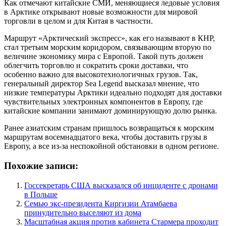
Как отмечают китайские СМИ, меняющиеся ледовые условия
в Арктике открывают новые возможности для мировой
торговли в целом и для Китая в частности.
Маршрут «Арктический экспресс», как его называют в КНР,
стал третьим морским коридором, связывающим вторую по
величине экономику мира с Европой. Такой путь должен
облегчить торговлю и сократить сроки доставки, что
особенно важно для высокотехнологичных грузов. Так,
генеральный директор Sea Legend высказал мнение, что
низкие температуры Арктики идеально подходят для доставки
чувствительных электронных компонентов в Европу, где
китайские компании занимают доминирующую долю рынка.
Ранее азиатским странам пришлось возвращаться к морским
маршрутам восемнадцатого века, чтобы доставить грузы в
Европу, а все из-за неспокойной обстановки в одном регионе.
Похожие записи:
Госсекретарь США высказался об инциденте с дронами
в Польше
Семью экс-президента Киргизии Атамбаева
принудительно выселяют из дома
Масштабная акция против кабинета Стармера проходит