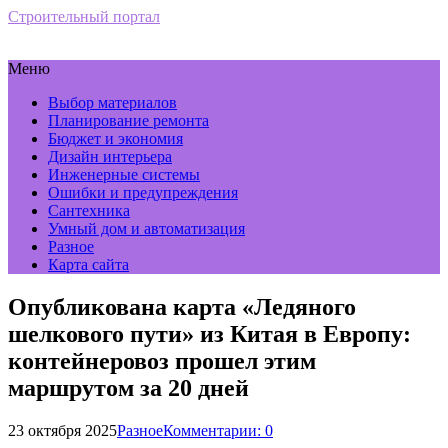
Строительный портал
Меню
Выбор материалов
Планирование ремонта
Бюджет и экономия
Дизайн интерьера
Инженерные системы
Ошибки и предупреждения
Сантехника
Умный дом и автоматизация
Разное
Карта сайта
Опубликована карта «Ледяного
шелкового пути» из Китая в Европу:
контейнеровоз прошел этим
маршрутом за 20 дней
23 октября 2025
Разное
Комментарии: 0