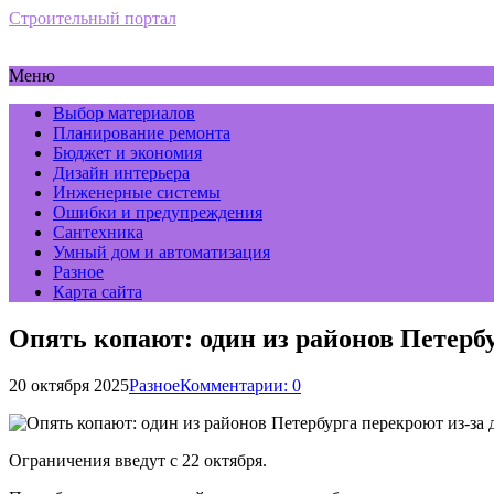
Строительный портал
Меню
Выбор материалов
Планирование ремонта
Бюджет и экономия
Дизайн интерьера
Инженерные системы
Ошибки и предупреждения
Сантехника
Умный дом и автоматизация
Разное
Карта сайта
Опять копают: один из районов Петербу
20 октября 2025
Разное
Комментарии: 0
Ограничения введут с 22 октября.