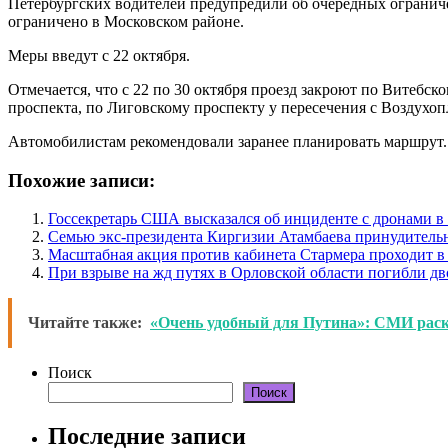
Петербургских водителей предупредили об очередных ограниче
ограничено в Московском районе.
Меры введут с 22 октября.
Отмечается, что с 22 по 30 октября проезд закроют по Витебс
проспекта, по Лиговскому проспекту у пересечения с Воздухоп
Автомобилистам рекомендовали заранее планировать маршрут.
Похожие записи:
Госсекретарь США высказался об инциденте с дронами 
Семью экс-президента Киргизии Атамбаева принудитель
Масштабная акция против кабинета Стармера проходит в
При взрыве на жд путях в Орловской области погибли дв
Читайте также:
«Очень удобный для Путина»: СМИ рас
Поиск
Поиск
Последние записи