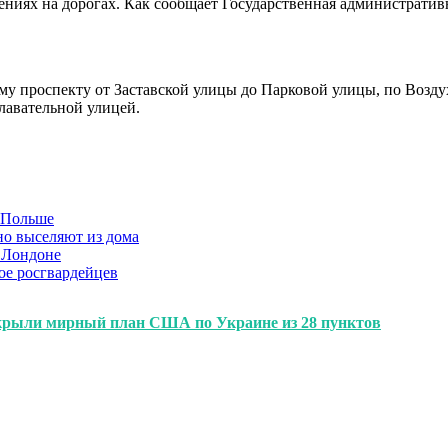
ниях на дорогах. Как сообщает Государственная административ
кому проспекту от Заставской улицы до Парковой улицы, по Воз
лавательной улицей.
в Польше
но выселяют из дома
 Лондоне
ое росгвардейцев
крыли мирный план США по Украине из 28 пунктов