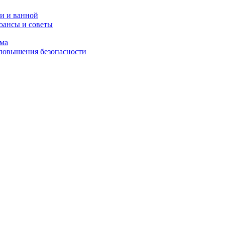
и и ванной
юансы и советы
ома
 повышения безопасности