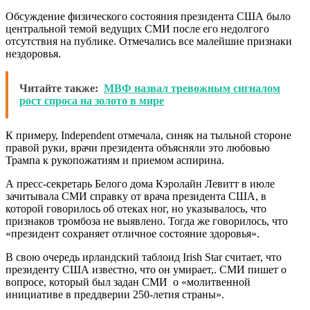
Обсуждение физического состояния президента США было
центральной темой ведущих СМИ после его недолгого
отсутствия на публике. Отмечались все малейшие признаки
нездоровья.
Читайте также:
МВФ назвал тревожным сигналом
рост спроса на золото в мире
К примеру, Independent отмечала, синяк на тыльной стороне
правой руки, врачи президента объясняли это любовью
Трампа к рукопожатиям и приемом аспирина.
А пресс-секретарь Белого дома Кэролайн Левитт в июле
зачитывала СМИ справку от врача президента США, в
которой говорилось об отеках ног, но указывалось, что
признаков тромбоза не выявлено. Тогда же говорилось, что
«президент сохраняет отличное состояние здоровья».
В свою очередь ирландский таблоид Irish Star считает, что
президенту США известно, что он умирает,. СМИ пишет о
вопросе, который был задан СМИ о «молитвенной
инициативе в преддверии 250-летия страны».