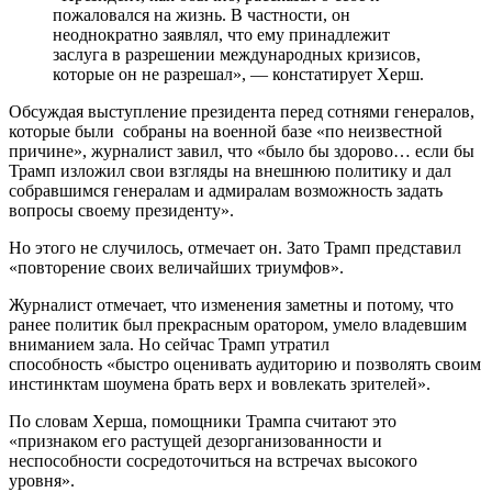
пожаловался на жизнь. В частности, он
неоднократно заявлял, что ему принадлежит
заслуга в разрешении международных кризисов,
которые он не разрешал», — констатирует Херш.
Обсуждая выступление президента перед сотнями генералов,
которые были собраны на военной базе «по неизвестной
причине», журналист завил, что «было бы здорово… если бы
Трамп изложил свои взгляды на внешнюю политику и дал
собравшимся генералам и адмиралам возможность задать
вопросы своему президенту».
Но этого не случилось, отмечает он. Зато Трамп представил
«повторение своих величайших триумфов».
Журналист отмечает, что изменения заметны и потому, что
ранее политик был прекрасным оратором, умело владевшим
вниманием зала. Но сейчас Трамп утратил
способность «быстро оценивать аудиторию и позволять своим
инстинктам шоумена брать верх и вовлекать зрителей».
По словам Херша, помощники Трампа считают это
«признаком его растущей дезорганизованности и
неспособности сосредоточиться на встречах высокого
уровня».