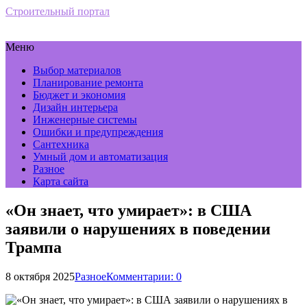
Строительный портал
Меню
Выбор материалов
Планирование ремонта
Бюджет и экономия
Дизайн интерьера
Инженерные системы
Ошибки и предупреждения
Сантехника
Умный дом и автоматизация
Разное
Карта сайта
«Он знает, что умирает»: в США
заявили о нарушениях в поведении
Трампа
8 октября 2025
Разное
Комментарии: 0