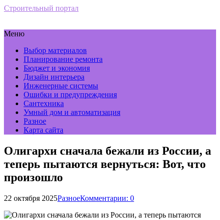
Строительный портал
Меню
Выбор материалов
Планирование ремонта
Бюджет и экономия
Дизайн интерьера
Инженерные системы
Ошибки и предупреждения
Сантехника
Умный дом и автоматизация
Разное
Карта сайта
Олигархи сначала бежали из России, а
теперь пытаются вернуться: Вот, что
произошло
22 октября 2025
Разное
Комментарии: 0