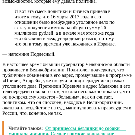
возможностей, которые ему давала политика.
И вот эта смесь политики и бизнеса привела в
итоге к тому, что 16 марта 2017 года в его
отношении было возбуждено уголовное дело по
факту получения взяток на общую сумму 26
миллионов рублей, а в начале мая этого же года
его объявили в международный розыск, потому
что он к тому времени уже находился в Израиле,
— напомнил Подлесный.
В настоящее время бывший губернатор Челябинской области
проживает в Великобритании. Политолог подчеркнул, что
публичные обвинения в его адрес, прозвучавшие в программе
«Привет, Андрей», уже получили подтверждение в рамках
уголовного дела. Претензии Юревича в адрес Малахова и его
телепередачи говорят о том, что для него важно показать, что
он по-прежнему является «большим», как он считает,
политиком. Что он способен, находясь в Великобритании,
оказывать воздействие на суд, манипулировать правосудием в
России, что, конечно, не так.
Читайте также:
От принцессы-беглянки до собаки —
маршала авиации. Самые громкие королевские