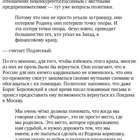
отношениях неконкурентоспособным с местными
предпринимателями — тут уже вопросы политики.
Потому что они не просто уехали за границу, они
потеряли Родину, они потеряли точку опоры. И
эта потеря точки опора, безусловно, приводит
большинство тех, кто уехал на Запад, к
финансовому краху,
— считает Подлесный.
По его мнению, для того, чтобы избежать этого краха, многие
из них не прочь были бы вернуться. Они полагают, что в
России для них ничего кардинально не изменилось, что они
по-прежнему смогут заниматься своими мутными схемами и
обогащаться с их помощью. Политолог напомнил, что даже
Борис Березовский в своё время писал покаянные письма и
происл предоставить ему возможность вернуться из Лондона
в Москву.
Мы очень чётко должны понимать, что когда мы
говорим слово «Родина», это не просто место, где
мы родились. Это место, которое предназначено
нам судьбой, и нужно дорожить тем, что мы
имеем, а не пытаться сделать из Родины кормушку,
а затем уехать за рубеж и пытаться продолжать из