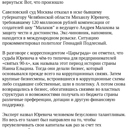
Савеловский суд Москвы отказал в иске бывшему
губернатору Челябинской области Михаилу Юревичу,
требовавшему 120 миллионов рублей компенсации от
создателей шоу "Малахов" и ведущего Андрея Малахова за
защиту чести и достоинства. Экс-чиновник, напомним,
находится в международном розыске. Ситуацию
прокомментировал политолог Геннадий Подлесный.
В разговоре с корреспондентом «Царьграда» он отметил, что
судьба Юревича в чём-то типична для предпринимателей
«святых 90-х», как называла этот период истории страны
Наина Ельцина. Тогда они делали бизнес, который
основывался прежде всего на коррупционных связях. Затем
крупные бизнесмены, встроившиеся в коррупционные схемы
либо создавшие собственные, шли в политику. А потом снова
возвращались в бизнес, обогатившись связями во властных
структурах и возможностями получать из бюджета страны
различные преференции, дотации и другую финансовую
поддержку.
Эксперт назвал Юревича человеком безусловно талантливым.
Но весь его талант был направлен на то, чтобы
преувеличивать свои капиталы как раз за счет тех