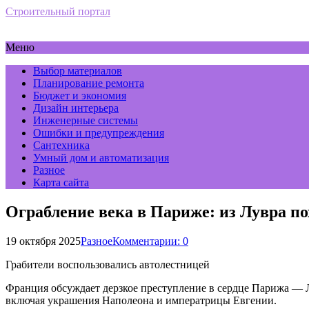
Строительный портал
Меню
Выбор материалов
Планирование ремонта
Бюджет и экономия
Дизайн интерьера
Инженерные системы
Ошибки и предупреждения
Сантехника
Умный дом и автоматизация
Разное
Карта сайта
Ограбление века в Париже: из Лувра п
19 октября 2025
Разное
Комментарии: 0
Грабители воспользовались автолестницей
Франция обсуждает дерзкое преступление в сердце Парижа — Л
включая украшения Наполеона и императрицы Евгении.