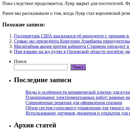
Пока следствие продолжается, Лувр закрыт для посетителей. Ф
Ранее мы рассказывали о том, когда Лувр стал королевской рез
Похожие записи:
Госсекретарь США высказался об инциденте с дронами 
Семью экс-президента Киргизии Атамбаева принудитель
Масштабная акция против кабинета Стармера проходит в
При взрыве на жд путях в Орловской области погибли дв
Поиск
Поиск
Последние записи
Виды и особенности керамической плитки для кухн
Планирование электромонтажных работ: важные н
Современные решения для оформления спальни
Обзор систем голосового управления для умного д
Использование датчиков движения и открытия для
Архив статей