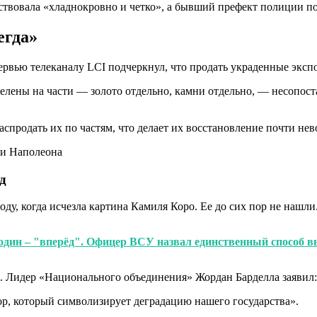
твовала «хладнокровно и четко», а бывший префект полиции под
егда»
ервью телеканалу LCI подчеркнул, что продать украденные эксп
зделены на части — золото отдельно, камни отдельно, — несопос
распродать их по частям, что делает их восстановление почти н
д
ду, когда исчезла картина Камиля Коро. Ее до сих пор не нашли
 один – "вперёд". Офицер ВСУ назвал единственный способ 
 Лидер «Национального объединения» Жордан Барделла заявил:
р, который символизирует деградацию нашего государства».