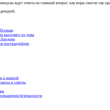
ранцузы ждут ответа на главный вопрос: как воры смогли так пр
иденцией.
в Польше
но выселяют из дома
 Лондоне
ое росгвардейцев
и и ванной
юансы и советы
ома
 повышения безопасности