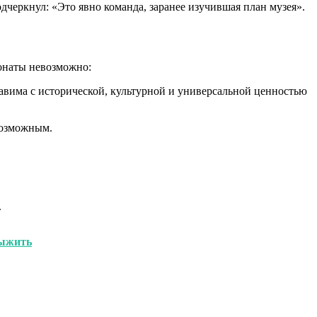
черкнул: «Это явно команда, заранее изучившая план музея».
онаты невозможно:
тавима с исторической, культурной и универсальной ценностью
евозможным.
.
выжить