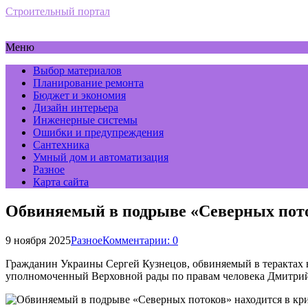
Строительный портал
Меню
Выбор материалов
Планирование ремонта
Бюджет и экономия
Дизайн интерьера
Инженерные системы
Ошибки и предупреждения
Сантехника
Умный дом и автоматизация
Разное
Карта сайта
Обвиняемый в подрыве «Северных пото
9 ноября 2025
Разное
Комментарии: 0
Гражданин Украины Сергей Кузнецов, обвиняемый в терактах н
уполномоченный Верховной рады по правам человека Дмитрий