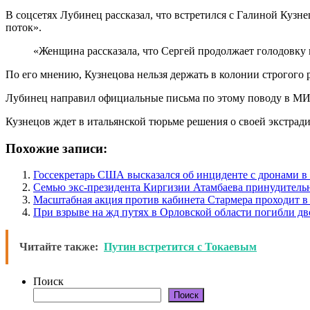
В соцсетях Лубинец рассказал, что встретился с Галиной Куз
поток».
«Женщина рассказала, что Сергей продолжает голодовку 
По его мнению, Кузнецова нельзя держать в колонии строгого
Лубинец направил официальные письма по этому поводу в МИ
Кузнецов ждет в итальянской тюрьме решения о своей экстради
Похожие записи:
Госсекретарь США высказался об инциденте с дронами 
Семью экс-президента Киргизии Атамбаева принудитель
Масштабная акция против кабинета Стармера проходит в
При взрыве на жд путях в Орловской области погибли дв
Читайте также:
Путин встретится с Токаевым
Поиск
Поиск