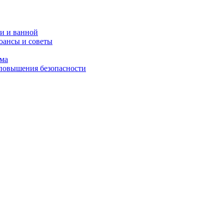
и и ванной
юансы и советы
ома
 повышения безопасности