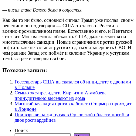
— писал глава Белого дома в соцсетях.
Как бы то ни было, основной сигнал Трамп уже послал: своим
решением он подтвердил — США отстают от России в
военно-промышленном плане. Естественно и его, и Пентагон
это злит. Москва смогла обскакать США, даже несмотря на
многотысячные санкции. Новые ограничения против русской
нефти также не заставят русских сдаться и завершить СВО. И
чем раньше Запад это поймёт и склонит Украину к уступкам,
тем быстрее и завершатся бои.
Похожие записи:
Госсекретарь США высказался об инциденте с дронами
в Польше
Семью экс-президента Киргизии Атамбаева
принудительно выселяют из дома
Масштабная акция против кабинета Стармера проходит
в Лондоне
При взрыве на жд путях в Орловской области погибли
двое росгвардейцев
Поиск