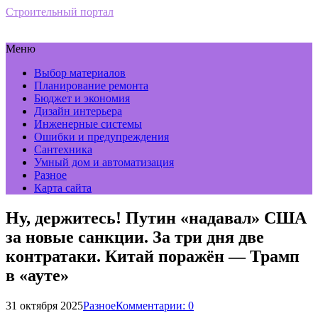
Строительный портал
Меню
Выбор материалов
Планирование ремонта
Бюджет и экономия
Дизайн интерьера
Инженерные системы
Ошибки и предупреждения
Сантехника
Умный дом и автоматизация
Разное
Карта сайта
Ну, держитесь! Путин «надавал» США
за новые санкции. За три дня две
контратаки. Китай поражён — Трамп
в «ауте»
31 октября 2025
Разное
Комментарии: 0