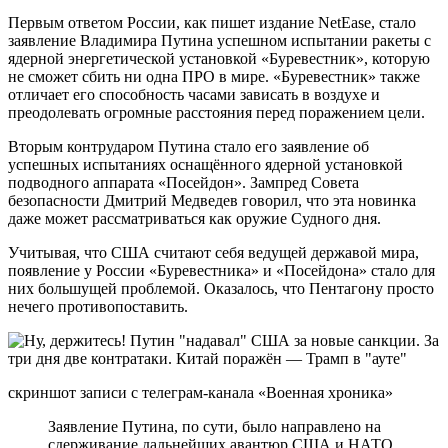
Первым ответом России, как пишет издание NetEase, стало
заявление Владимира Путина успешном испытании ракеты с
ядерной энергетической установкой «Буревестник», которую
не сможет сбить ни одна ПРО в мире. «Буревестник» также
отличает его способность часами зависать в воздухе и
преодолевать огромные расстояния перед поражением цели.
Вторым контрударом Путина стало его заявление об
успешных испытаниях оснащённого ядерной установкой
подводного аппарата «Посейдон». Зампред Совета
безопасности Дмитрий Медведев говорил, что эта новинка
даже может рассматриваться как оружие Судного дня.
Учитывая, что США считают себя ведущей державой мира,
появление у России «Буревестника» и «Посейдона» стало для
них большущей проблемой. Оказалось, что Пентагону просто
нечего противопоставить.
скриншот записи с телеграм-канала «Военная хроника»
Заявление Путина, по сути, было направлено на
сдерживание дальнейших авантюр США и НАТО,