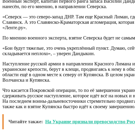
Военный эксперт, капитан первого ранга запаса Василий Данды
нанесён, по его мнению, в направлении Северска.
«Северск — это северо-запад ДНР. Там еще Красный Лиман, гд
Славянск. А это Славянско-Краматорская агломерация, которая
«Ленте.ру».
По мнению военного эксперта, взятие Северска будет не самы
«Бои будут тяжелые, это очень укреплённый пункт. Думаю, сей
складывается неплохо», – уверен Дандыкин.
Наступление русской армии в направлении Красного Лимана и С
украинские крепости, берут в клещи, продвигаясь к нему в обх
области ещё в одном месте к северу от Купянска. В целом укр
Волчанска и Купянска.
Что касается Покровской операции, то по её завершении украи
сдерживать русское наступление, которое идёт всё на новых 
На последнем воины-дальневосточники стремительно продвиг
также как и взятие Купянска быстро идёт к своему завершению
Читайте также:
На Украине признали превосходство Рос