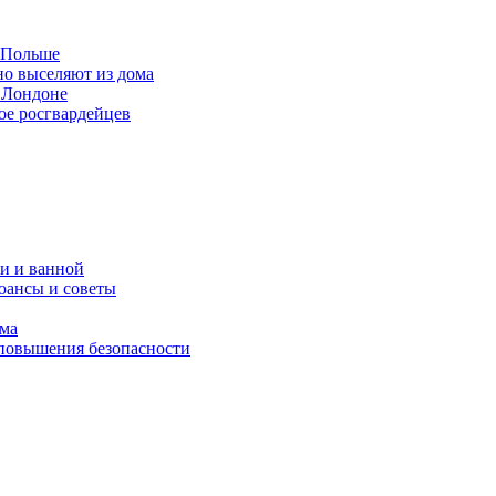
в Польше
но выселяют из дома
 Лондоне
ое росгвардейцев
и и ванной
юансы и советы
ома
 повышения безопасности