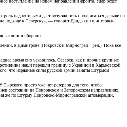
бное наступление на новом направлении фронта. Удар будет
нтроль над которыми даст возможность продвигаться дальше на
 и на подходе к Северску», — говорит Дандыкин в интервью
ощные линии обороны.
влении, в Димитрове (Покровск и Мирноград – ред.). Пока всё
еднее время оно ускорилось. Северск, как и прочие крупные
ил противника наши перешли границу с Украиной в Харьковской
 того, что изрядные силы русской армии заняты штурмом
У Сырского просто уже нет резервов для того, чтобы
Киев состоянии на Покровском и Запорожском направлениях.
ция же по штурму Покровско-Мирноградской агломерации,