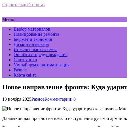
Строительный портал
Меню
Выбор материалов
Планирование ремонта
Бюджет и экономия
Дизайн интерьера
Инженерные системы
Ошибки и предупреждения
Сантехника
Умный дом и автоматизация
Разное
Карта сайта
Новое направление фронта: Куда удари
13 ноября 2025
Разное
Комментарии: 0
Дандыкин дал прогноз на начало наступления русской армии н