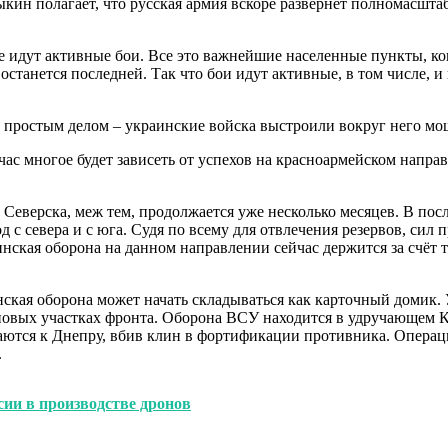
кин полагает, что русская армия вскоре развернёт полномасшта
е идут активные бои. Все это важнейшие населенные пункты, ко
 останется последней. Так что бои идут активные, в том числе,
м простым делом – украинские войска выстроили вокруг него м
час многое будет зависеть от успехов на красноармейском напра
еверска, меж тем, продолжается уже несколько месяцев. В посл
од с севера и с юга. Судя по всему для отвлечения резервов, с
аинская оборона на данном направлении сейчас держится за счёт
нская оборона может начать складываться как карточный домик. 
и новых участках фронта. Оборона ВСУ находится в удручающем 
аются к Днепру, вбив клин в фортификации противника. Опера
.
сии в производстве дронов