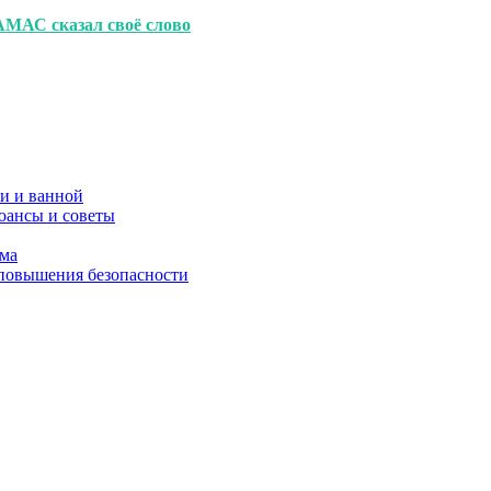
АМАС сказал своё слово
и и ванной
юансы и советы
ома
 повышения безопасности