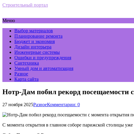
Строительный портал
Меню
Выбор материалов
Планирование ремонта
Бюджет и экономия
Дизайн интерьера
Инженерные системы
Ошибки и предупреждения
Сантехника
Умный дом и автоматизация
Разное
Карта сайта
Нотр-Дам побил рекорд посещаемости с
27 ноября 2025
Разное
Комментарии: 0
С момента открытия в главном соборе парижской столицы уже 