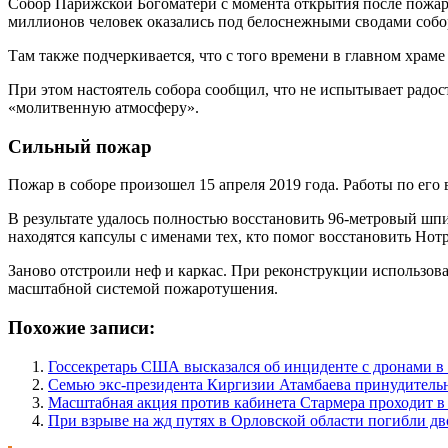
Собор Парижской Богоматери с момента открытия после пожара
миллионов человек оказались под белоснежными сводами собора
Там также подчеркивается, что с того времени в главном храм
При этом настоятель собора сообщил, что не испытывает радос
«молитвенную атмосферу».
Сильный пожар
Пожар в соборе произошел 15 апреля 2019 года. Работы по его 
В результате удалось полностью восстановить 96-метровый шпи
находятся капсулы с именами тех, кто помог восстановить Нот
Заново отстроили неф и каркас. При реконструкции использов
масштабной системой пожаротушения.
Похожие записи:
Госсекретарь США высказался об инциденте с дронами 
Семью экс-президента Киргизии Атамбаева принудитель
Масштабная акция против кабинета Стармера проходит в
При взрыве на жд путях в Орловской области погибли дв