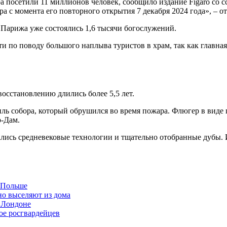
 посетили 11 миллионов человек, сообщило издание Figaro со 
 с момента его повторного открытия 7 декабря 2024 года», – о
е Парижа уже состоялись 1,6 тысячи богослужений.
ти по поводу большого наплыва туристов в храм, так как главна
восстановлению длились более 5,5 лет.
ль собора, который обрушился во время пожара. Флюгер в виде 
р-Дам.
ались средневековые технологии и тщательно отобранные дубы. 
в Польше
но выселяют из дома
 Лондоне
ое росгвардейцев