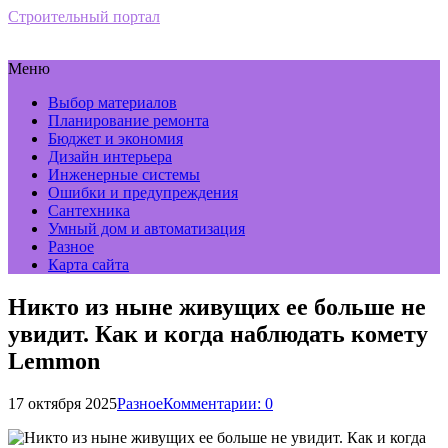
Строительный портал
Меню
Выбор материалов
Планирование ремонта
Бюджет и экономия
Дизайн интерьера
Инженерные системы
Ошибки и предупреждения
Сантехника
Умный дом и автоматизация
Разное
Карта сайта
Никто из ныне живущих ее больше не
увидит. Как и когда наблюдать комету
Lemmon
17 октября 2025
Разное
Комментарии: 0