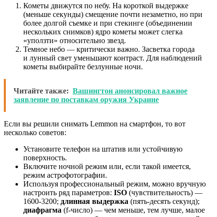
Кометы движутся по небу. На короткой выдержке
(меньше секунды) смещение почти незаметно, но при
более долгой съемке и при стекинге (объединении
нескольких снимков) ядро кометы может слегка
«уползти» относительно звезд.
Темное небо — критически важно. Засветка города
и лунный свет уменьшают контраст. Для наблюдений
кометы выбирайте безлунные ночи.
Читайте также:
Вашингтон анонсировал важное
заявление по поставкам оружия Украине
Если вы решили снимать Lemmon на смартфон, то вот
несколько советов:
Установите телефон на штатив или устойчивую
поверхность.
Включите ночной режим или, если такой имеется,
режим астрофотографии.
Используя профессиональный режим, можно вручную
настроить ряд параметров:
ISO
(чувствительность) —
1600-3200;
длинная выдержка
(пять-десять секунд);
диафрагма
(f-число) — чем меньше, тем лучше, малое