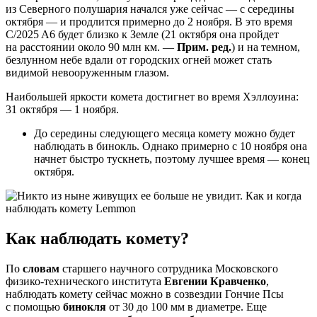
из Северного полушария начался уже сейчас — с середины
октября — и продлится примерно до 2 ноября. В это время
C/2025 A6 будет близко к Земле (21 октября она пройдет
на расстоянии около 90 млн км. —
Прим. ред.
) и на темном,
безлунном небе вдали от городских огней может стать
видимой невооруженным глазом.
Наибольшей яркости комета достигнет во время Хэллоуина:
31 октября — 1 ноября.
До середины следующего месяца комету можно будет
наблюдать в бинокль. Однако примерно с 10 ноября она
начнет быстро тускнеть, поэтому лучшее время — конец
октября.
Как наблюдать комету?
По
словам
старшего научного сотрудника Московского
физико-технического института
Евгении Кравченко
,
наблюдать комету сейчас можно в созвездии Гончие Псы
с помощью
бинокля
от 30 до 100 мм в диаметре. Еще