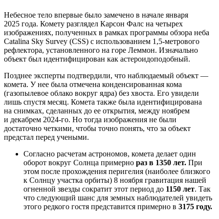
Небесное тело впервые было замечено в начале января
2025 года. Комету разглядел Карсон Фалс на четырех
изображениях, полученных в рамках программы обзора неба
Catalina Sky Survey (CSS) с использованием 1,5-метрового
рефлектора, установленного на горе Леммон. Изначально
объект был идентифицирован как астероидоподобный.
Позднее эксперты подтвердили, что наблюдаемый объект —
комета. У нее была отмечена конденсированная кома
(газопылевое облако вокруг ядра) без хвоста. Его увидели
лишь спустя месяц. Комета также была идентифицирована
на снимках, сделанных до ее открытия, между ноябрем
и декабрем 2024-го. Но тогда изображения не были
достаточно четкими, чтобы точно понять, что за объект
предстал перед учеными.
Согласно расчетам астрономов, комета делает один
оборот вокруг Солнца примерно
раз в 1350 лет.
При
этом после прохождения перигелия (наиболее близкого
к Солнцу участка орбиты) 8 ноября гравитация нашей
огненной звезды сократит этот период до
1150 лет
. Так
что следующий шанс для земных наблюдателей увидеть
этого редкого гостя представится примерно в
3175 году.