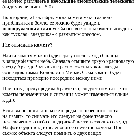
ее можно разглядеть в
небольшие любительские телескопы
(видимая величина 5.0).
Во вторник, 21 октября, когда комета максимально
приблизится к Земле, ее можно будет увидеть
невооруженным глазом
. Скорее всего, она будет выглядеть
как тусклая «звездочка» с размытым ореолом.
Где отыскать комету?
Найти комету можно будет сразу после захода Солнца
в западной части неба. Сначала отыщите яркую красноватую
звезду Арктур. Чуть выше расположены яркие звезды
созвездия: гамма Волопаса и Мирак. Сама комета будет
находиться примерно посередине между ними.
При этом, предупредила Кравченко, следует помнить, что
кометы переменчивы и ситуация может измениться ближе
к дате.
Если вы решили запечатлеть редкого небесного гостя
на память, то снимать его следует на фоне темного
незасвеченного неба с выдержкой всего несколько секунд.
На фото будет видно зеленоватое свечение кометы. При
съемке объекта следует помнить о двух вещах: