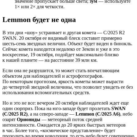
значение пропускает больше света;
зум
— используйте
1× или 2× для четкости.
Lemmon будет не одна
В эти дни «шоу» устраивает и другая комета — C/2025 R2
SWAN. 20 октября ее видимый блеск составит примерно
шесть-семь звездных величин. Объект будет виден в бинокль.
Сейчас комета находится недалеко от Земли и уже в это
воскресенье, 19 октября, подойдет максимально близко
к нашей планете — на расстояние 39 млн км.
Если она не разрушится, то может стать впечатляющим
объектом для наблюдателей и астрофотографов.
По некоторым прогнозам, яркость кометы может вырасти
до четвертой звездной величины, что позволит увидеть ее без
использования вспомогательных средств.
Но и это не все: вечером 20 октября наблюдателей ждет еще
один сюрприз. Пока на юго-западе будет пролетать
SWAN
(C/2025 R2)
, а на северо-западе —
Lemmon (C/2025 A6)
, небо
озарят
Ориониды
— метеорный поток средней
интенсивности. Ожидается до 20 ярких быстрых метеоров
в час. Более того, «космическое представление» будет
проходить во время новолуния, то есть небо будет совершенно