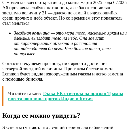
С момента своего открытия и до конца марта 2025 года C/2025
A6 проявляла слабую активность, а ее блеск составлял
звездную величину 21 — далеко не самый выделяющийся
среди прочих в небе объект. Но со временем этот показатель
стал меняться.
Звездная величина — это мера того, насколько ярким или
блеклым выглядит тело на небе. Она зависит
от характеристик объекта и расстояния
от наблюдателя до него. Чем больше число, тем
он тусклее.
Согласно текущему прогнозу, пик яркости достигнет
четвертой звездной величины. При таком блеске комета
Lemmon будет видна невооруженным глазом и легко заметна
с помощью бинокля.
Читайте также:
Глава ЕК ответила на призыв Трампа
ввести пошлины против Индии и Китая
Когда ее можно увидеть?
Эксперты считают, что лучший период для наблюдений