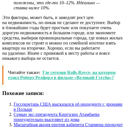
положены, это где-то 10–12%. Идеально —
ставка ниже 10%.
Эти факторы, может быть, и замедлят рост цен
на недвижимость, но никак не сделают ее доступнее. Выбор
в ближайшие годы будет простым: или покупаете очень
дорогую недвижимость в большом городе, или экономите
средства, выбирая провинциальные города, где новых жилых
комплексов не строят и можно по семейной ипотеке взять
квартиру на вторичке. Хорошо, если вы работаете
на удаленке. Иначе с привязкой к месту работы и вовсе
никакого выбора не остается.
Читайте также:
Где сегодня Rolls-Royce, на котором
ездил Роберт Редфорд в фильме «Великий Гэтсби»?
Похожие записи:
Госсекретарь США высказался об инциденте с дронами
в Польше
Семью экс-президента Киргизии Атамбаева
принудительно выселяют из дома
Масштабная акция против кабинета Стармера проходит