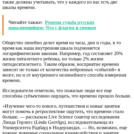
также должны учитывать, что у каждого из нас есть две
шкалы времени.
Читайте также:
Решена судьба русских
паралимпийцев: Что с флагом и гимном
Общество линейно делит время на часы, дни и годы, в то
время как наша внутренняя шкала подчиняется
логарифмическим законам. Например, год составляет 20%
жизни пятилетнего ребенка, но только 2% жизни
пятидесятилетнего. Таким образом, восприятие времени
зависит не только от количества нейронных «событий» в
мозге, но и от внутреннего нелинейного способа измерения
времени.
Исследователи отметили, что пожилые люди все еще
способны субъективно ощущать, что времени прошло больше.
«Изучение чего-то нового, путешествия и новые занятия
могут помочь в ретроспективе ощутить, что времени стало
больше, — рассказала Live Science соавтор исследования
Линда Герлигс (
Linda Geerligs)
, исследовательница из
Университета Радбауд в Нидерландах. — Но, возможно, еще
важнее значимые социальные взаимодействия и занятия,