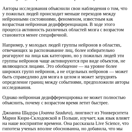
Авторы исследования объяснили свои наблюдения о том, что
у пожилых людей происходит меньше переходов между
нейронными состояниями, феноменом, известным как
возрастная нейронная дедифференциация. В ходе этого
процесса активность различных областей мозга с возрастом
становится менее специфичной.
Например, у молодых людей группы нейронов в областях,
отвечающих за распознавание лиц, более избирательно
реагируют на лица как категорию, но у пожилых людей эти
группы нейронов чаще активируются при виде объектов, не
являющихся лицами. Это обобщение — на уровне более
широких групп нейронов, а не отдельных нейронов — может
быть справедливо для мозга в целом и может затруднять
определение границ между событиями, предположили авторы
исследования.
Однако нейронная дедифференцировка не может полностью
объяснить, почему с возрастом время летит быстрее.
Джоанна Шадура (
Joanna Szadura
), лингвист из Университета
Марии Кюри-Склодовской в Польше, изучает, как язык влияет
на наше восприятие времени. Она рассказала Live Science, что
гипотеза ученых вполне обоснованна, но добавила, что мы