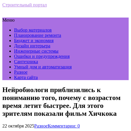
Строительный портал
Меню
Выбор материалов
Планирование ремонта
Бюджет и экономия
Дизайн интерьера
Инженерные системы
Ошибки и предупреждения
Сантехника
Умный дом и автоматизация
Разное
Карта сайта
Нейробиологи приблизились к
пониманию того, почему с возрастом
время летит быстрее. Для этого
зрителям показали фильм Хичкока
22 октября 2025
Разное
Комментарии: 0