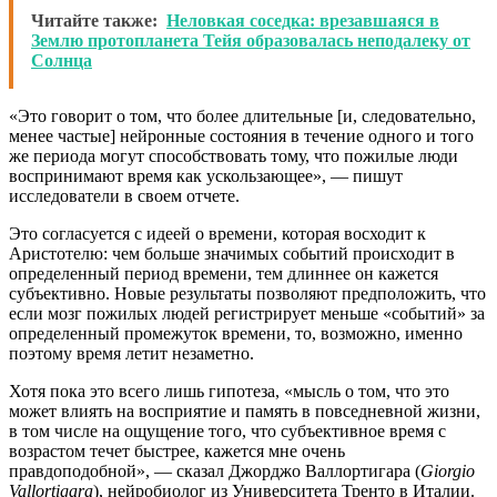
Читайте также:
Неловкая соседка: врезавшаяся в
Землю протопланета Тейя образовалась неподалеку от
Солнца
«Это говорит о том, что более длительные [и, следовательно,
менее частые] нейронные состояния в течение одного и того
же периода могут способствовать тому, что пожилые люди
воспринимают время как ускользающее», — пишут
исследователи в своем отчете.
Это согласуется с идеей о времени, которая восходит к
Аристотелю: чем больше значимых событий происходит в
определенный период времени, тем длиннее он кажется
субъективно. Новые результаты позволяют предположить, что
если мозг пожилых людей регистрирует меньше «событий» за
определенный промежуток времени, то, возможно, именно
поэтому время летит незаметно.
Хотя пока это всего лишь гипотеза, «мысль о том, что это
может влиять на восприятие и память в повседневной жизни,
в том числе на ощущение того, что субъективное время с
возрастом течет быстрее, кажется мне очень
правдоподобной», — сказал Джорджо Валлортигара (
Giorgio
Vallortigara
)
, нейробиолог из Университета Тренто в Италии.