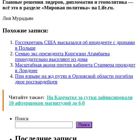
Главные решения лидеров, дипломатия и геополитика —
всё это в разделе «Мировая политика» на Life.ru.
Лия Мурадьян
Похожие записи:
Госсекретарь США высказался об инциденте с дронами
в Польше
Семью экс-президента Киргизии Атамбаева
принудительно выселяют из дома
Масштабная акция против кабинета Стармера проходит
в Лондоне
При взрыве на жд путях в Орловской области погибли
двое росгвардейцев
Читайте также:
На Камчатке за сутки зафиксировали
10 афтершоков магнитудой до 6,0
Поиск
Поиск
Последние записи