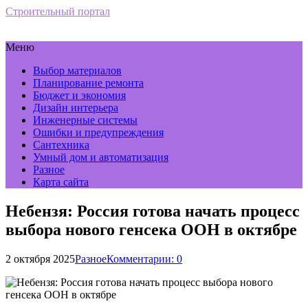
Строительный портал
Меню
Выбор материалов
Планирование ремонта
Бюджет и экономия
Дизайн интерьера
Инженерные системы
Ошибки и предупреждения
Сантехника
Умный дом и автоматизация
Разное
Карта сайта
Небензя: Россия готова начать процесс
выбора нового генсека ООН в октябре
2 октября 2025
Разное
Комментарии: 0