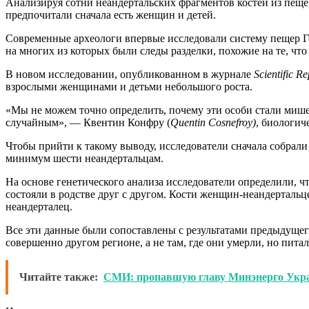
Анализируя сотни неандертальских фрагментов костей из пеще
предпочитали сначала есть женщин и детей.
Современные археологи впервые исследовали систему пещер Го
на многих из которых были следы разделки, похожие на те, что
В новом исследовании, опубликованном в журнале
Scientific Re
взрослыми женщинами и детьми небольшого роста.
«Мы не можем точно определить, почему эти особи стали миш
случайным», — Квентин Конфру (
Quentin Cosnefroy)
, биологич
Чтобы прийти к такому выводу, исследователи сначала собрали
минимум шести неандертальцам.
На основе генетического анализа исследователи определили, 
состояли в родстве друг с другом. Кости женщин-неандертальц
неандерталец.
Все эти данные были сопоставлены с результатами предыдущего
совершенно другом регионе, а не там, где они умерли, но пита
Читайте также:
СМИ: пропавшую главу Минэнерго Укра