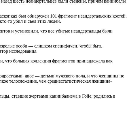
т назад шесть неандертальцев были съедены, причем каннибалы
аскопках был обнаружен 101 фрагмент неандертальских костей,
кто-то убил и съел этих людей.
нтов и установили, что все убитые неандертальцы были
возрелые особи — слишком специфичен, чтобы быть
втор исследования.
ли, что большая коллекция фрагментов принадлежала как
подростками, двое — детьми мужского пола, и что женщины не
упкое телосложение, чем среднестатистическая женщина-
альцы, ставшие жертвами каннибализма в Гойе, родились в