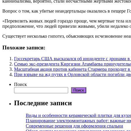
каннибализма, вероятно, стали несчастными жертвами жестоко
Вопрос о том, как убитые неандертальцы оказались в пещере Го
«Перевозить живых людей гораздо проще, чем мертвые тела ил
предположение, что людей привезли живыми, убили недалеко о
Существует несколько гипотез, объясняющих исчезновение неа
Похожие записи:
Госсекретарь США высказался об инциденте с дронами 
Семью экс-президента Киргизии Атамбаева принудитель
Масштабная акция против кабинета Стармера проходит в
При взрыве на жд путях в Орловской области погибли дв
Поиск
Поиск
Последние записи
Виды и особенности керамической плитки для кухн
Планирование электромонтажных работ: важные н
Современные решения для оформления спальни