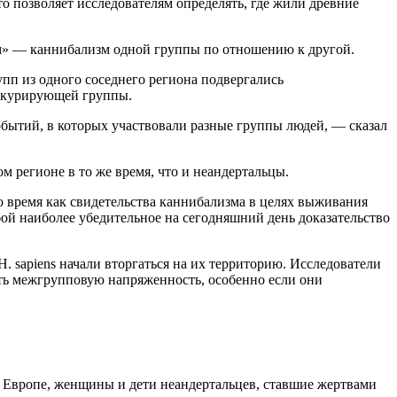
о позволяет исследователям определять, где жили древние
зм» — каннибализм одной группы по отношению к другой.
упп из одного соседнего региона подвергались
онкурирующей группы.
событий, в которых участвовали разные группы людей, — сказал
м регионе в то же время, что и неандертальцы.
о время как свидетельства каннибализма в целях выживания
бой наиболее убедительное на сегодняшний день доказательство
. sapiens начали вторгаться на их территорию. Исследователи
ать межгрупповую напряженность, особенно если они
й Европе, женщины и дети неандертальцев, ставшие жертвами