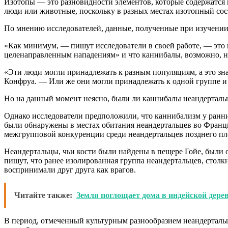
Изотопы — это разновидности элементов, которые содержатся в
люди или животные, поскольку в разных местах изотопный сост
По мнению исследователей, данные, полученные при изучении
«Как минимум, — пишут исследователи в своей работе, — это г
целенаправленным нападениям» и что каннибалы, возможно, 
«Эти люди могли принадлежать к разным популяциям, а это зна
Конфруа. — Или же они могли принадлежать к одной группе и
Но на данный момент неясно, были ли каннибалы неандертальца
Однако исследователи предположили, что каннибализм у ранних
были обнаружены в местах обитания неандертальцев во Франции
межгрупповой конкуренции среди неандертальцев позднего пл
Неандертальцы, чьи кости были найдены в пещере Гойе, были од
пишут, что ранее изолированная группа неандертальцев, стол
воспринимали друг друга как врагов.
Читайте также:
Земля поглощает дома в индейской дере
В период, отмеченный культурным разнообразием неандертальц