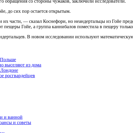
го обращения со стороны чужаков, заключили исследователи.
йе, до сих пор остается открытым.
и их части, — сказал Коснефори, но неандертальцы из Гойе пре
т пещеры Гойе, а группа каннибалов поместила в пещеру только
ндертальцев. В новом исследовании используют математическую 
в Польше
но выселяют из дома
 Лондоне
ое росгвардейцев
и и ванной
юансы и советы