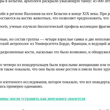
ры в Бельгии, археологи раскрыли ужасающую тайну: 45 000 ле
йе в регионе Валлония на юге Бельгии в конце XIX века. При р
 остаются на костях животных, что позволяет предположить, что 
ports
, ученые изучили биологический профиль коллекции фрагме
енью, но состав группы — четыре взрослые самки и две неполо
еский антрополог из Университета Бордо, Франция, и ведущий а
 разрозненные кости, насколько это было возможно, и обнаружи
что четверо из неандертальцев были взрослыми женщинами или 
ев также показали, что они были ниже ростом и имели более хр
 изотопного исследования, которое показало, что все неандерт
лись примерно одинаково.
ины могли устранить как ненужного свидетеля