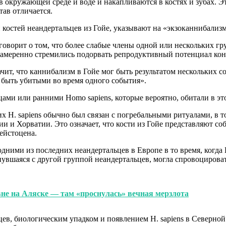
 окружающей среде и воде и накапливаются в костях и зубах. Эт
ав отличается.
 костей неандертальцев из Гойе, указывают на «экзоканнибали
оворит о том, что более слабые члены одной или нескольких гр
намеренно стремились подорвать репродуктивный потенциал к
чит, что каннибализм в Гойе мог быть результатом нескольких 
 быть убитыми во время одного события».
ми или ранними Homo sapiens, которые вероятно, обитали в это
 H. sapiens обычно был связан с погребальными ритуалами, в т
 и Хорватии. Это означает, что кости из Гойе представляют со
ейстоцена.
ними из последних неандертальцев в Европе в то время, когда H
кнувшаяся с другой группой неандертальцев, могла спровоциров
вне на Аляске — там «проснулась» вечная мерзлота
ев, биологическим упадком и появлением H. sapiens в Северно