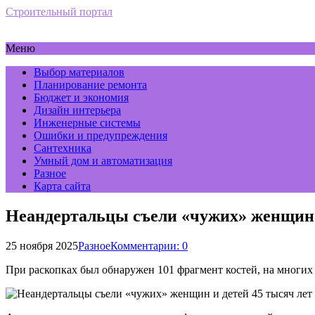
Строительный портал
Меню
Выбор материалов
Планирование ремонта
Бюджет и экономия
Дизайн интерьера
Инженерные системы
Ошибки и предупреждения
Сантехника
Умный дом и автоматизация
Разное
Карта сайта
Неандертальцы съели «чужих» женщин и
25 ноября 2025
Разное
Комментарии: 0
При раскопках был обнаружен 101 фрагмент костей, на многих