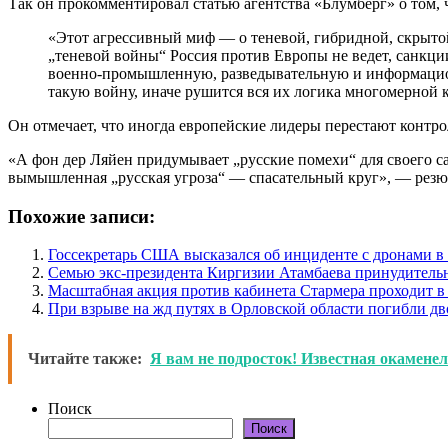
Так он прокомментировал статью агентства «Блумберг» о том,
«Этот агрессивный миф — о теневой, гибридной, скрыт
„теневой войны“ Россия против Европы не ведет, санкци
военно-промышленную, разведывательную и информационн
такую войну, иначе рушится вся их логика многомерной
Он отмечает, что иногда европейские лидеры перестают контр
«А фон дер Ляйен придумывает „русские помехи“ для своего сам
вымышленная „русская угроза“ — спасательный круг», — резю
Похожие записи:
Госсекретарь США высказался об инциденте с дронами 
Семью экс-президента Киргизии Атамбаева принудитель
Масштабная акция против кабинета Стармера проходит в
При взрыве на жд путях в Орловской области погибли дв
Читайте также:
Я вам не подросток! Известная окамене
Поиск
Поиск