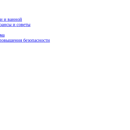
и и ванной
юансы и советы
ома
 повышения безопасности