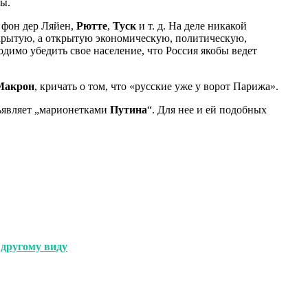
пы.
, фон дер Ляйен,
Рютте
,
Туск
и т. д. На деле никакой
 скрытую, а открытую экономическую, политическую,
мо убедить свое население, что Россия якобы ведет
Макрон
, кричать о том, что «русские уже у ворот Парижа».
бъявляет „марионетками
Путина
“. Для нее и ей подобных
 другому виду