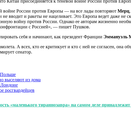
 что Китай присоединяется к теневой войне России против Евро
ой войне России против Европы — на все лады повторяют
Мерц
и не вводит и ракеты не нацеливает. Это Европа ведет даже не
ую войну против России. Однако ее авторам жизненно необходи
 конфронтации с Россией», — пишет Пушков.
олировать себя и начинают, как президент Франции
Эммануэль 
олета. А всех, кто ее критикует и кто с ней не согласен, она о
мирует сенатор.
в Польше
но выселяют из дома
 Лондоне
ое росгвардейцев
лость «маленького тираннозавра» на самом деле принадлежит