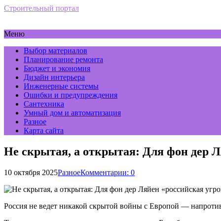
Строительный портал
Меню
Выбор материалов
Планирование ремонта
Бюджет и экономия
Дизайн интерьера
Инженерные системы
Ошибки и предупреждения
Сантехника
Умный дом и автоматизация
Разное
Карта сайта
Не скрытая, а открытая: Для фон дер 
10 октября 2025
Разное
Комментарии: 0
Россия не ведет никакой скрытой войны с Европой — напротив