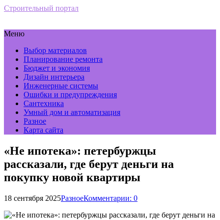
Строительный портал
Меню
Выбор материалов
Планирование ремонта
Бюджет и экономия
Дизайн интерьера
Инженерные системы
Ошибки и предупреждения
Сантехника
Умный дом и автоматизация
Разное
Карта сайта
«Не ипотека»: петербуржцы
рассказали, где берут деньги на
покупку новой квартиры
18 сентября 2025
Разное
Комментарии: 0