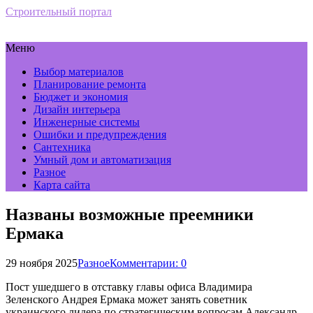
Строительный портал
Меню
Выбор материалов
Планирование ремонта
Бюджет и экономия
Дизайн интерьера
Инженерные системы
Ошибки и предупреждения
Сантехника
Умный дом и автоматизация
Разное
Карта сайта
Названы возможные преемники
Ермака
29 ноября 2025
Разное
Комментарии: 0
Пост ушедшего в отставку главы офиса Владимира
Зеленского Андрея Ермака может занять советник
украинского лидера по стратегическим вопросам Александр