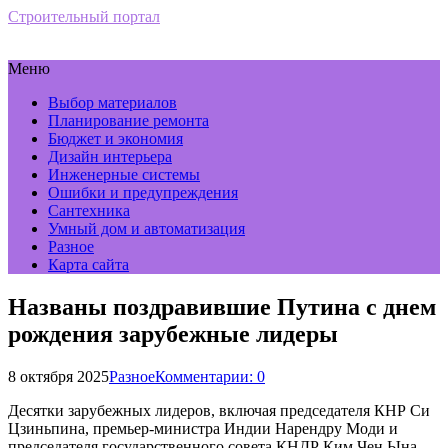
Строительный портал
Меню
Выбор материалов
Планирование ремонта
Бюджет и экономия
Дизайн интерьера
Инженерные системы
Ошибки и предупреждения
Сантехника
Умный дом и автоматизация
Разное
Карта сайта
Названы поздравившие Путина с днем
рождения зарубежные лидеры
8 октября 2025
Разное
Комментарии: 0
Десятки зарубежных лидеров, включая председателя КНР Си
Цзиньпина, премьер-министра Индии Нарендру Моди и
председателя государственного совета КНДР Ким Чен Ына,