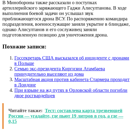
В Минобороны также рассказали о поступках
артиллерийского заряжающего Гаджи Алисултанова. В ходе
выполнения боевой задачи он услышал звук
приближающегося дрона ВСУ. По распоряжению командира
подразделения, военнослужащие заняли укрытие в блиндаже,
однако Алисултанов и его сослуживец заняли
подготовленную позицию для уничтожения дрона.
Похожие записи:
Госсекретарь США высказался об инциденте с дронами
в Польше
Семью экс-президента Киргизии Атамбаева
принудительно выселяют из дома
Масштабная акция против кабинета Стармера проходит
в Лондоне
При взрыве на жд путях в Орловской области погибли
двое росгвардейцев
Читайте также:
Тест: составлена карта трезвеющей
России — угадайте, где пьют 19 литров в год, а где —
0,15