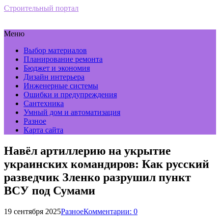
Строительный портал
Меню
Выбор материалов
Планирование ремонта
Бюджет и экономия
Дизайн интерьера
Инженерные системы
Ошибки и предупреждения
Сантехника
Умный дом и автоматизация
Разное
Карта сайта
Навёл артиллерию на укрытие
украинских командиров: Как русский
разведчик Зленко разрушил пункт
ВСУ под Сумами
19 сентября 2025
Разное
Комментарии: 0