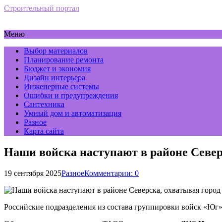
Строительный портал
Меню
Выбор материалов
Планирование ремонта
Бюджет и экономия
Дизайн интерьера
Инженерные системы
Ошибки и предупреждения
Сантехника
Умный дом и автоматизация
Разное
Карта сайта
Наши войска наступают в районе Севе
19 сентября 2025
Разное
Комментарии: 0
Российские подразделения из состава группировки войск «Юг»