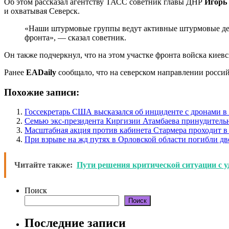
Об этом рассказал агентству ТАСС советник главы ДНР
Игорь
и охватывая Северск.
«Наши штурмовые группы ведут активные штурмовые дей
фронта», — сказал советник.
Он также подчеркнул, что на этом участке фронта войска киев
Ранее
EADaily
сообщало, что на северском направлении росси
Похожие записи:
Госсекретарь США высказался об инциденте с дронами 
Семью экс-президента Киргизии Атамбаева принудитель
Масштабная акция против кабинета Стармера проходит в
При взрыве на жд путях в Орловской области погибли дв
Читайте также:
Пути решения критической ситуации с у
Поиск
Поиск
Последние записи