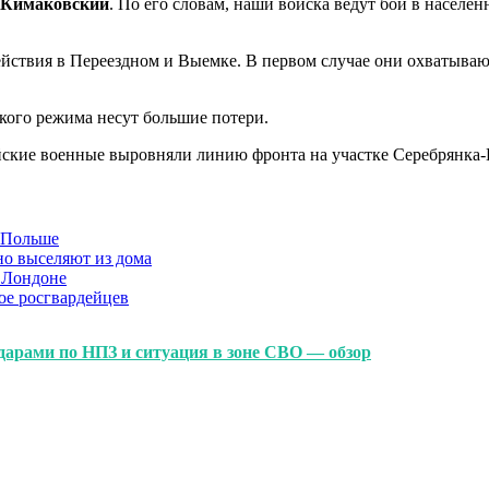
 Кимаковский
. По его словам, наши войска ведут бои в насел
ствия в Переездном и Выемке. В первом случае они охватываю
ского режима несут большие потери.
йские военные выровняли линию фронта на участке Серебрянка
в Польше
но выселяют из дома
 Лондоне
ое росгвардейцев
дарами по НПЗ и ситуация в зоне СВО — обзор