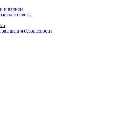
и и ванной
юансы и советы
ома
 повышения безопасности