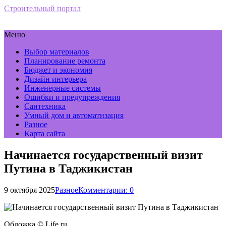
Строительный портал
Меню
Выбор материалов
Планирование ремонта
Бюджет и экономия
Дизайн интерьера
Инженерные системы
Ошибки и предупреждения
Сантехника
Умный дом и автоматизация
Разное
Карта сайта
Начинается государственный визит
Путина в Таджикистан
9 октября 2025
Разное
Комментарии: 0
Обложка © Life.ru