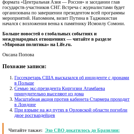
формата «Центральная Азия — Россия» и заседании глав
государств-участников СНГ. Встреча с журналистами будет
организована по завершении президентом всей программы
мероприятий. Напомним, визит Путина в Таджикистан
начался с возложения венка к памятнику Исмоилу Сомони.
Больше новостей о глобальных событиях и
международных отношениях — читайте в разделе
«Мировая политика» на Life.ru.
Оксана Попова
Похожие записи:
Госсекретарь США высказался об инциденте с дронами
в Польше
Семью экс-президента Киргизии Атамбаева
принудительно выселяют из дома
Масштабная акция против кабинета Стармера проходит
в Лондоне
При взрыве на жд путях в Орловской области погибли
двое росгвардейцев
Читайте также:
Эхо СВО докатилось до Бразилии: