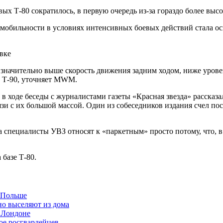
оевых Т-80 сократилось, в первую очередь из-за гораздо более в
е мобильности в условиях интенсивных боевых действий стала
вке
и значительно выше скорость движения задним ходом, ниже уров
и Т-90, уточняет MWM.
в ходе беседы с журналистами газеты «Красная звезда» рассказ
язи с их большой массой. Один из собеседников издания счел 
 специалисты УВЗ относят к «паркетным» просто потому, что, в 
базе Т-80.
в Польше
но выселяют из дома
 Лондоне
ое росгвардейцев