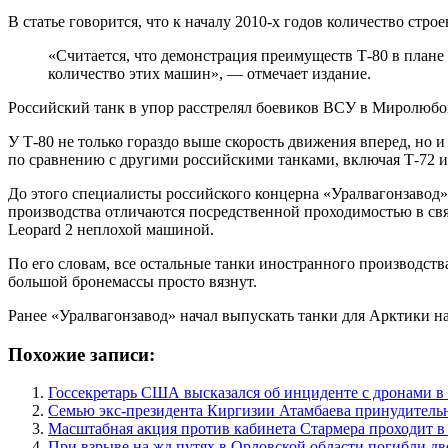
В статье говорится, что к началу 2010-х годов количество стр
«Считается, что демонстрация преимуществ Т-80 в план
количество этих машин», — отмечает издание.
Российский танк в упор расстрелял боевиков ВСУ в Миролюбо
У Т-80 не только гораздо выше скорость движения вперед, но 
по сравнению с другими российскими танками, включая Т-72 
До этого специалисты российского концерна «Уралвагонзавод» 
производства отличаются посредственной проходимостью в св
Leopard 2 неплохой машиной.
По его словам, все остальные танки иностранного производства
большой бронемассы просто вязнут.
Ранее «Уралвагонзавод» начал выпускать танки для Арктики на 
Похожие записи:
Госсекретарь США высказался об инциденте с дронами 
Семью экс-президента Киргизии Атамбаева принудитель
Масштабная акция против кабинета Стармера проходит в
При взрыве на жд путях в Орловской области погибли дв