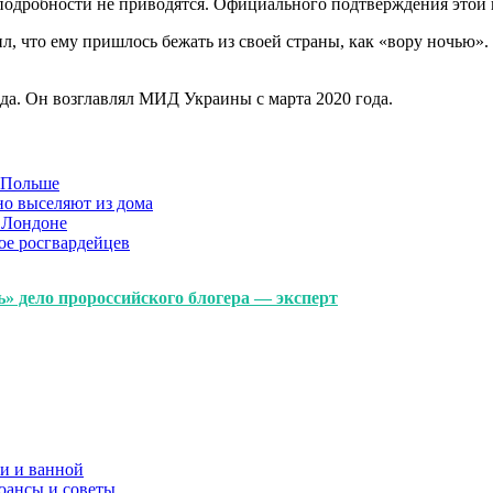
 подробности не приводятся. Официального подтверждения этой
, что ему пришлось бежать из своей страны, как «вору ночью»
ода. Он возглавлял МИД Украины с марта 2020 года.
в Польше
но выселяют из дома
 Лондоне
ое росгвардейцев
» дело пророссийского блогера — эксперт
и и ванной
юансы и советы