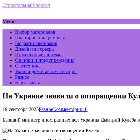
Строительный портал
Меню
Выбор материалов
Планирование ремонта
Бюджет и экономия
Дизайн интерьера
Инженерные системы
Ошибки и предупреждения
Сантехника
Умный дом и автоматизация
Разное
Карта сайта
На Украине заявили о возвращении Ку
19 сентября 2025
Разное
Комментарии: 0
Бывший министр иностранных дел Украины Дмитрий Кулеба верн