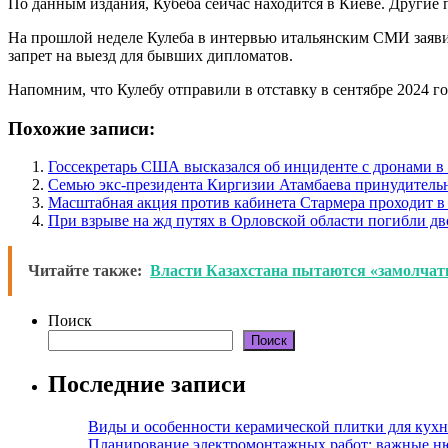
По данным издания, Кубеба сейчас находится в Киеве. Другие
На прошлой неделе Кулеба в интервью итальянским СМИ заявил
запрет на выезд для бывших дипломатов.
Напомним, что Кулебу отправили в отставку в сентябре 2024 г
Похожие записи:
Госсекретарь США высказался об инциденте с дронами 
Семью экс-президента Киргизии Атамбаева принудитель
Масштабная акция против кабинета Стармера проходит в
При взрыве на жд путях в Орловской области погибли дв
Читайте также:
Власти Казахстана пытаются «замолчать
Поиск
Поиск
Последние записи
Виды и особенности керамической плитки для кухн
Планирование электромонтажных работ: важные н