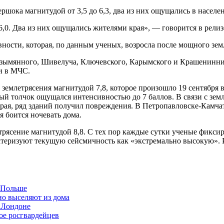
ршока магнитудой от 3,5 до 6,3, два из них ощущались в населе
6,0. Два из них ощущались жителями края», — говорится в релизе
ности, которая, по данным ученых, возросла после мощного зем
зымянного, Шивелуча, Ключевского, Карымского и Крашенинник
и в МЧС.
землетрясения магнитудой 7,8, которое произошло 19 сентября в
ый толчок ощущался интенсивностью до 7 баллов. В связи с зем
рая, ряд зданий получил повреждения. В Петропавловске-Камча
я боится ночевать дома.
етрясение магнитудой 8,8. С тех пор каждые сутки ученые фик
ктеризуют текущую сейсмичность как «экстремально высокую». 
в Польше
но выселяют из дома
 Лондоне
ое росгвардейцев