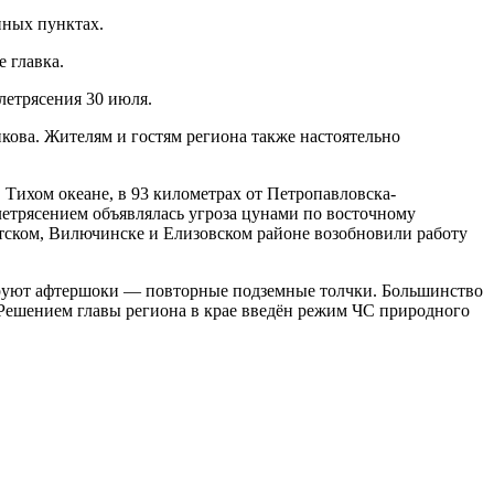
нных пунктах.
 главка.
летрясения 30 июля.
ова. Жителям и гостям региона также настоятельно
 Тихом океане, в 93 километрах от Петропавловска-
летрясением объявлялась угроза цунами по восточному
тском, Вилючинске и Елизовском районе возобновили работу
сируют афтершоки — повторные подземные толчки. Большинство
Решением главы региона в крае введён режим ЧС природного