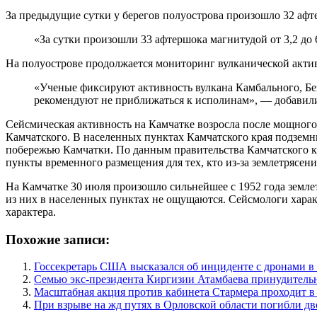
За предыдущие сутки у берегов полуострова произошло 32 афте
«За сутки произошли 33 афтершока магнитудой от 3,2 до 
На полуострове продолжается мониторинг вулканической актив
«Ученые фиксируют активность вулкана Камбального, Бе
рекомендуют не приближаться к исполинам», — добавил
Сейсмическая активность на Камчатке возросла после мощного 
Камчатского. В населенных пунктах Камчатского края подземн
побережью Камчатки. По данным правительства Камчатского к
пункты временного размещения для тех, кто из-за землетрясени
На Камчатке 30 июля произошло сильнейшее с 1952 года земл
из них в населенных пунктах не ощущаются. Сейсмологи хара
характера.
Похожие записи:
Госсекретарь США высказался об инциденте с дронами 
Семью экс-президента Киргизии Атамбаева принудитель
Масштабная акция против кабинета Стармера проходит в
При взрыве на жд путях в Орловской области погибли дв