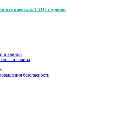
 защите киевских ТЭЦ от дронов
и и ванной
юансы и советы
ома
 повышения безопасности