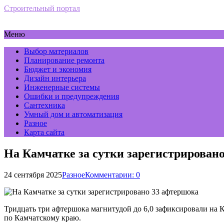
Строительный портал
Меню
Выбор материалов
Планирование ремонта
Бюджет и экономия
Дизайн интерьера
Инженерные системы
Ошибки и предупреждения
Сантехника
Умный дом и автоматизация
Разное
Карта сайта
На Камчатке за сутки зарегистрирован
24 сентября 2025
Разное
Комментарии: 0
Тридцать три афтершока магнитудой до 6,0 зафиксировали на 
по Камчатскому краю.