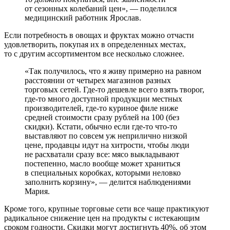
от сезонных колебаний цен», — поделился
медицинский работник Ярослав.
Если потребность в овощах и фруктах можно отчасти
удовлетворить, покупая их в определенных местах,
то с другим ассортиментом все несколько сложнее.
«Так получилось, что я живу примерно на равном
расстоянии от четырех магазинов разных
торговых сетей. Где-то дешевле всего взять творог,
где-то много доступной продукции местных
производителей, где-то куриное филе ниже
средней стоимости сразу рублей на 100 (без
скидки). Кстати, обычно если где-то что-то
выставляют по совсем уж неприлично низкой
цене, продавцы идут на хитрости, чтобы люди
не расхватали сразу все: мясо выкладывают
постепенно, масло вообще может храниться
в специальных коробках, которыми неловко
заполнить корзину», — делится наблюдениями
Мария.
Кроме того, крупные торговые сети все чаще практикуют
радикальное снижение цен на продукты с истекающим
сроком годности. Скидки могут достигнуть 40%, об этом