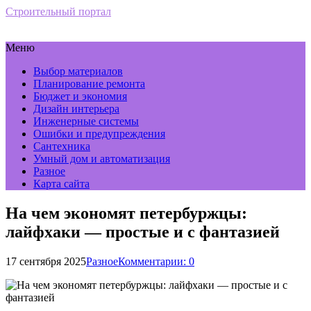
Строительный портал
Меню
Выбор материалов
Планирование ремонта
Бюджет и экономия
Дизайн интерьера
Инженерные системы
Ошибки и предупреждения
Сантехника
Умный дом и автоматизация
Разное
Карта сайта
На чем экономят петербуржцы:
лайфхаки — простые и с фантазией
17 сентября 2025
Разное
Комментарии: 0