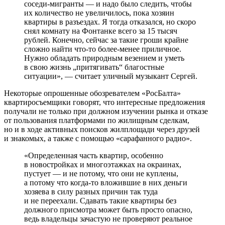
соседи-мигранты — и надо было следить, чтобы
их количество не увеличилось, пока хозяин
квартиры в разъездах. Я тогда отказался, но скоро
снял комнату на Фонтанке всего за 15 тысяч
рублей. Конечно, сейчас за такие гроши крайне
сложно найти что-то более-менее приличное.
Нужно обладать природным везением и уметь
в свою жизнь „притягивать“ благостные
ситуации», — считает уличный музыкант Сергей.
Некоторые опрошенные обозревателем «РосБалта»
квартиросъемщики говорят, что интересные предложения
получали не только при должном изучении рынка и отказе
от пользования платформами по жилищным сделкам,
но и в ходе активных поисков жилплощади через друзей
и знакомых, а также с помощью «сарафанного радио».
«Определенная часть квартир, особенно
в новостройках и многоэтажках на окраинах,
пустует — и не потому, что они не куплены,
а потому что когда-то вложившие в них деньги
хозяева в силу разных причин так туда
и не переехали. Сдавать такие квартиры без
должного присмотра может быть просто опасно,
ведь владельцы зачастую не проверяют реальное