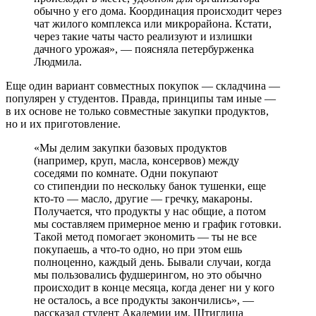
обычно у его дома. Координация происходит через
чат жилого комплекса или микрорайона. Кстати,
через такие чаты часто реализуют и излишки
дачного урожая», — поясняла петербурженка
Людмила.
Еще один вариант совместных покупок — складчина —
популярен у студентов. Правда, принципы там иные —
в их основе не только совместные закупки продуктов,
но и их приготовление.
«Мы делим закупки базовых продуктов
(например, круп, масла, консервов) между
соседями по комнате. Одни покупают
со стипендии по нескольку банок тушенки, еще
кто-то — масло, другие — гречку, макароны.
Получается, что продукты у нас общие, а потом
мы составляем примерное меню и график готовки.
Такой метод помогает экономить — ты не все
покупаешь, а что-то одно, но при этом ешь
полноценно, каждый день. Бывали случаи, когда
мы пользовались фудшерингом, но это обычно
происходит в конце месяца, когда денег ни у кого
не осталось, а все продукты закончились», —
рассказал студент Академии им. Штиглица