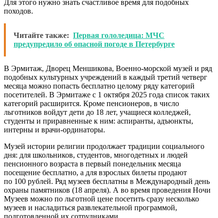
Для этого нужно знать счастливое время для подобных
походов.
Читайте также:
Первая гололедица: МЧС
предупредило об опасной погоде в Петербурге
В Эрмитаж, Дворец Меншикова, Военно-морской музей и ряд
подобных культурных учреждений в каждый третий четверг
месяца можно попасть бесплатно целому ряду категорий
посетителей. В Эрмитаже с 1 октября 2025 года список таких
категорий расширится. Кроме пенсионеров, в число
льготников войдут дети до 18 лет, учащиеся колледжей,
студенты и приравненные к ним: аспиранты, адъюнкты,
интерны и врачи-ординаторы.
Музей истории религии продолжает традиции социального
дня: для школьников, студентов, многодетных и людей
пенсионного возраста в первый понедельник месяца
посещение бесплатно, а для взрослых билеты продают
по 100 рублей. Ряд музеев бесплатны в Международный день
охраны памятников (18 апреля). А во время проведения Ночи
Музеев можно по льготной цене посетить сразу несколько
музеев и насладиться развлекательной программой,
подготовленной их сотрудниками.